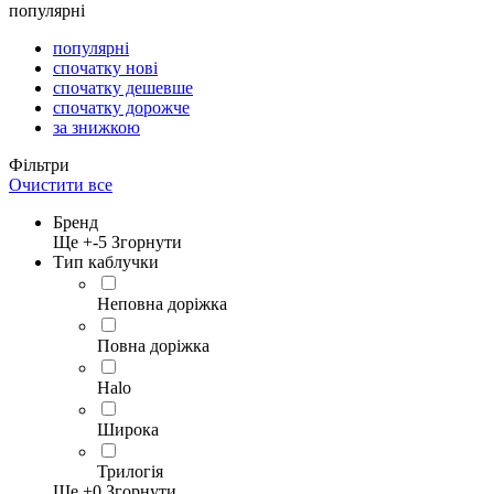
популярні
популярні
спочатку нові
спочатку дешевше
спочатку дорожче
за знижкою
Фільтри
Очистити все
Бренд
Ще +
-5
Згорнути
Тип каблучки
Неповна доріжка
Повна доріжка
Halo
Широка
Трилогія
Ще +
0
Згорнути