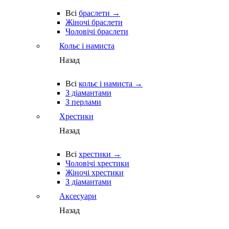
Всі
браслети →
Жіночі браслети
Чоловічі браслети
Кольє і намиста
Назад
Всі
кольє і намиста →
З діамантами
З перлами
Хрестики
Назад
Всі
хрестики →
Чоловічі хрестики
Жіночі хрестики
З діамантами
Аксесуари
Назад