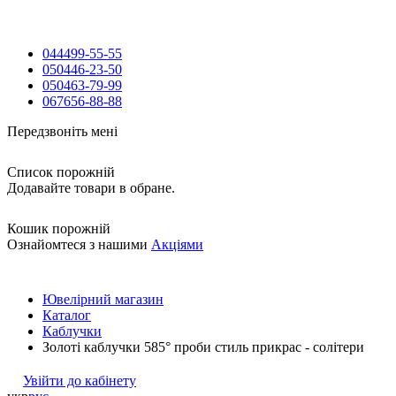
044
499-55-55
050
446-23-50
050
463-79-99
067
656-88-88
Передзвоніть мені
Список порожній
Додавайте товари в обране.
Кошик порожній
Ознайомтеся з нашими
Акціями
Ювелірний магазин
Каталог
Каблучки
Золоті каблучки 585° проби стиль прикрас - солітери
Увійти до кабінету