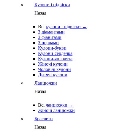
Кулони і підвіски
Назад
Всі
кулони і підвіски →
З діамантами
З фіанітами
З перлами
Кулони-букви
Кулони-сердечка
Кулони-янголята
Жіночі кулони
Чоловічі кулони
Дитячі кулони
Ланцюжки
Назад
Всі
ланцюжки →
Жіночі ланцюжки
Браслети
Назад