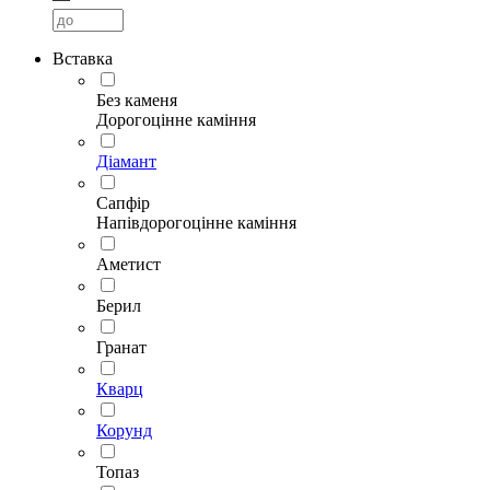
Вставка
Без каменя
Дорогоцінне каміння
Діамант
Сапфір
Напівдорогоцінне каміння
Аметист
Берил
Гранат
Кварц
Корунд
Топаз