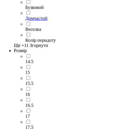
Бузковий
Димчастий
Веселка
Колір перидоту
Ще +
11
Згорнути
Розмір
14.5
15
15.5
16
16.5
17
17.5