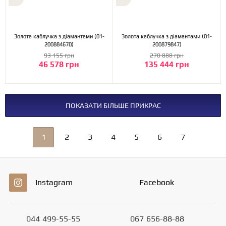
Золота каблучка з діамантами (01-
Золота каблучка з діамантами (01-
200884670)
200879847)
93 155 грн
270 888 грн
46 578 грн
135 444 грн
ПОКАЗАТИ БІЛЬШЕ ПРИКРАС
1
2
3
4
5
6
7
Instagram
Facebook
044
499-55-55
067
656-88-88