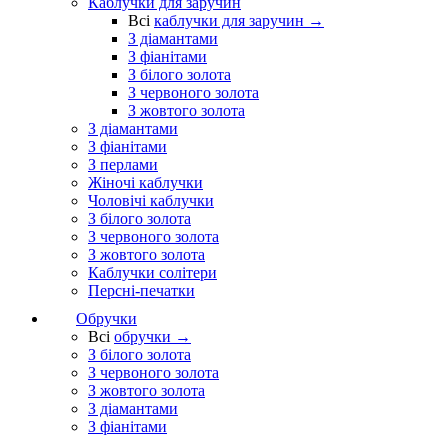
Каблучки для заручин
Всі
каблучки для заручин →
З діамантами
З фіанітами
З білого золота
З червоного золота
З жовтого золота
З діамантами
З фіанітами
З перлами
Жіночі каблучки
Чоловічі каблучки
З білого золота
З червоного золота
З жовтого золота
Каблучки солітери
Персні-печатки
Обручки
Всі
обручки →
З білого золота
З червоного золота
З жовтого золота
З діамантами
З фіанітами