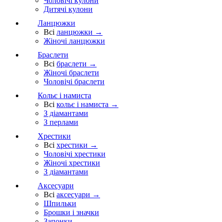
Чоловічі кулони
Дитячі кулони
Ланцюжки
Всі
ланцюжки →
Жіночі ланцюжки
Браслети
Всі
браслети →
Жіночі браслети
Чоловічі браслети
Кольє і намиста
Всі
кольє і намиста →
З діамантами
З перлами
Хрестики
Всі
хрестики →
Чоловічі хрестики
Жіночі хрестики
З діамантами
Аксесуари
Всі
аксесуари →
Шпильки
Брошки і значки
Запонки