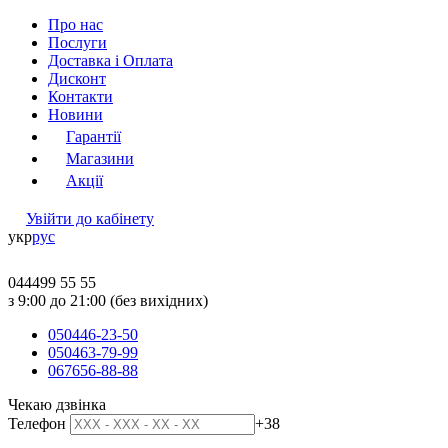
Про нас
Послуги
Доставка і Оплата
Дисконт
Контакти
Новини
Гарантії
Магазини
Акції
Увійти до кабінету
укр
рус
044
499 55 55
з 9:00 до 21:00 (без вихідних)
050
446-23-50
050
463-79-99
067
656-88-88
Чекаю дзвінка
Телефон
+38