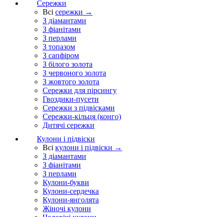
Сережки
Всі
сережки →
З діамантами
З фіанітами
З перлами
З топазом
З сапфіром
З білого золота
З червоного золота
З жовтого золота
Сережки для пірсингу
Гвоздики-пусети
Сережки з підвісками
Сережки-кільця (конго)
Дитячі сережки
Кулони і підвіски
Всі
кулони і підвіски →
З діамантами
З фіанітами
З перлами
Кулони-букви
Кулони-сердечка
Кулони-янголята
Жіночі кулони