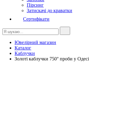
Пірсинг
Затискачі до краватки
Сертифікати
Ювелірний магазин
Каталог
Каблучки
Золоті каблучки 750° проби у Одесі