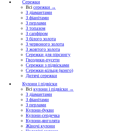
Сережки
Всі
сережки →
З діамантами
З фіанітами
З перлами
З топазом
З сапфіром
З білого золота
З червоного золота
З жовтого золота
Сережки для пірсингу
Гвоздики-пусети
Сережки з підвісками
Сережки-кільця (конго)
Дитячі сережки
Кулони і підвіски
Всі
кулони і підвіски →
З діамантами
З фіанітами
З перлами
Кулони-букви
Кулони-сердечка
Кулони-янголята
Жіночі кулони