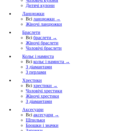
Чоловічі кулони
Дитячі кулони
Ланцюжки
Всі
ланцюжки →
Жіночі ланцюжки
Браслети
Всі
браслети →
Жіночі браслети
Чоловічі браслети
Кольє і намиста
Всі
кольє і намиста →
З діамантами
З перлами
Хрестики
Всі
хрестики →
Чоловічі хрестики
Жіночі хрестики
З діамантами
Аксесуари
Всі
аксесуари →
Шпильки
Брошки і значки
Запонки