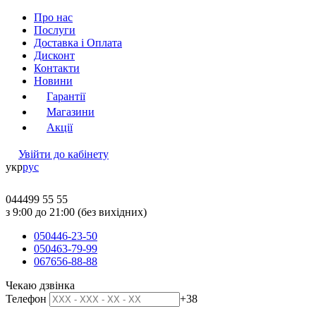
Про нас
Послуги
Доставка і Оплата
Дисконт
Контакти
Новини
Гарантії
Магазини
Акції
Увійти до кабінету
укр
рус
044
499 55 55
з 9:00 до 21:00 (без вихідних)
050
446-23-50
050
463-79-99
067
656-88-88
Чекаю дзвінка
Телефон
+38