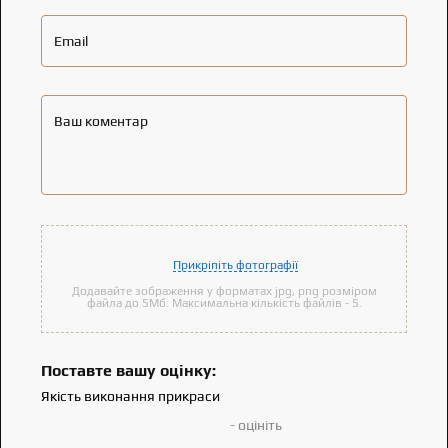
Email
Ваш коментар
Прикріпіть фотографії
Додавайте зображення у форматах jpg, png розміром
файла до 5Мб. Максимальна кількість файлів - 5.
Поставте вашу оцінку:
Якість виконання прикраси
- оцініть