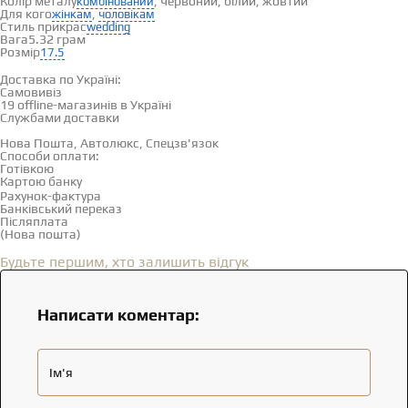
Колір металу
, червоний, білий, жовтий
комбінований
Для кого
,
жінкам
чоловікам
Стиль прикрас
wedding
Вага
5.32 грам
Розмір
17.5
Доставка і оплата
Доставка по Україні:
Самовивіз
Дивитися на карті →
19 offline-магазинів в Україні
Службами доставки
Нова Пошта, Автолюкс, Спецзв'язок
Способи оплати:
Готівкою
Картою банку
Рахунок-фактура
Банківський переказ
Післяплата
(Нова пошта)
Відгуки
(0)
Будьте першим, хто залишить відгук
Написати коментар:
Ім'я