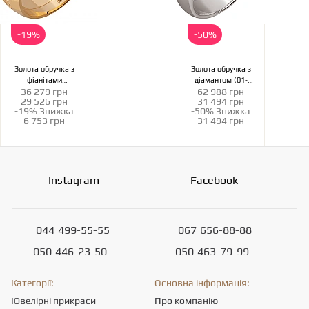
-19%
-50%
Золота обручка з
Золота обручка з
фіанітами
діамантом (01-
36 279 грн
62 988 грн
(кубічним
200805856)
29 526 грн
31 494 грн
цирконієм)
-19%
Знижка
-50%
Знижка
(1б_к-259)
6 753 грн
31 494 грн
Instagram
Facebook
044
499-55-55
067
656-88-88
050
446-23-50
050
463-79-99
Категорії:
Основна інформація:
Ювелірні прикраси
Про компанію