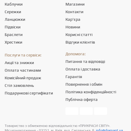
Каблучки
Магазини
Сережки
Контакти
Ланцюжки
Кар'єра
Підвіски
Новини
Браслети
Корисні статті
Хрестики
Відгуки клієнтів
Допомога:
Послуги та сервіси:
Питання та відповіді
Акції та знижки
Оплата і доставка
Оплата частинами
Гарантія
Комісійний продаж
Повернення і обмін
Стіл замовлень
Політика конфіденційності
Подарункові сертифікати
Публічна оферта
Товариство з обмеженою вiдповiдальнiстю «ПРИКРАСИ СВІТУ».
Місцезнаходження - 03151, м. Київ, вул. Смілянська, 8,
info@diamant.ua
,