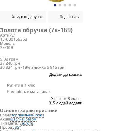
Хочу в подарунок
Поділитися
Золота обручка (7к-169)
Артикул
15-000156352
Модель
7к-169
16
16.5
17
17.5
18
18.5
19
19.5
20
20.5
21
21.5
5.32 грам
Визначити розмір
37 240 грн
30 324 грн
-19%
Знижка
6 916 грн
Додати до кошика
Купити в 1 клік
Наявність
в магазинах
У список бажань
315 людей додали
Основні характеристики
Бренд
торгівельний союз
Акція
щасливі разом
Тип металу
золото
Проба
585°