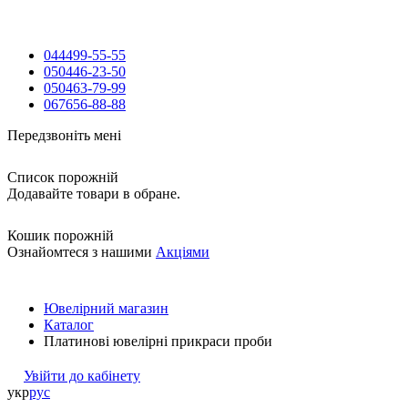
044
499-55-55
050
446-23-50
050
463-79-99
067
656-88-88
Передзвоніть мені
Список порожній
Додавайте товари в обране.
Кошик порожній
Ознайомтеся з нашими
Акціями
Ювелірний магазин
Каталог
Платинові ювелірні прикраси проби
Увійти до кабінету
укр
рус