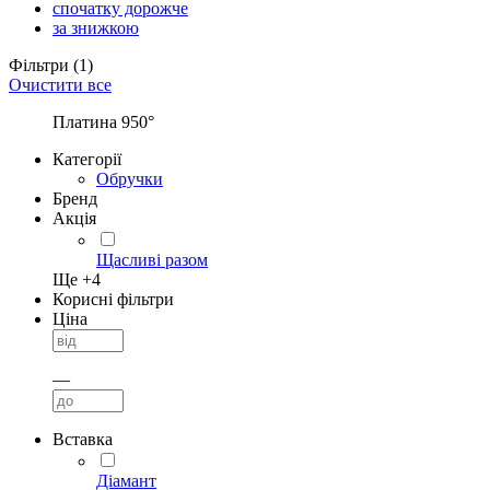
спочатку дорожче
за знижкою
Фільтри
(1)
Очистити все
Платина 950°
Категорії
Обручки
Бренд
Акція
Щасливі разом
Ще +
4
Корисні фільтри
Ціна
—
Вставка
Діамант