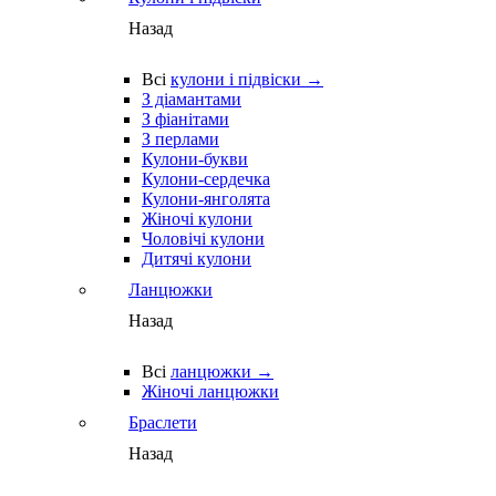
Назад
Всі
кулони і підвіски →
З діамантами
З фіанітами
З перлами
Кулони-букви
Кулони-сердечка
Кулони-янголята
Жіночі кулони
Чоловічі кулони
Дитячі кулони
Ланцюжки
Назад
Всі
ланцюжки →
Жіночі ланцюжки
Браслети
Назад