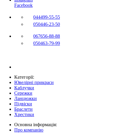
Facebook
044
499-55-55
050
446-23-50
067
656-88-88
050
463-79-99
Категорії:
Ювелірні прикраси
Каблучки
Сережки
Ланцюжки
Підвіски
Браслети
Хрестики
Основна інформація:
Про компанію