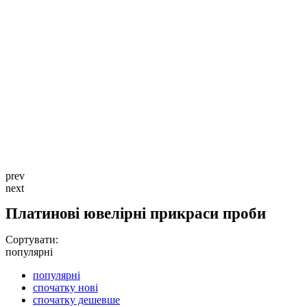
prev
next
Платинові ювелірні прикраси проби
Сортувати:
популярні
популярні
спочатку нові
спочатку дешевше