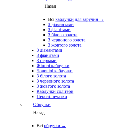
Назад
Всі
каблучки для заручин →
З діамантами
З фіанітами
З білого золота
З червоного золота
З жовтого золота
З діамантами
З фіанітами
З перлами
Жіночі каблучки
Чоловічі каблучки
З білого золота
З червоного золота
З жовтого золота
Каблучки солітери
Персні-печатки
Обручки
Назад
Всі
обручки →