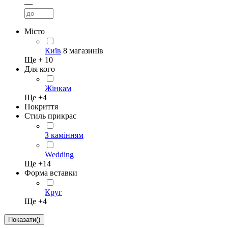
—
Місто
Київ
8 магазинів
Ще +
10
Для кого
Жінкам
Ще +
4
Покриття
Стиль прикрас
З камінням
Wedding
Ще +
14
Форма вставки
Круг
Ще +
4
Показати
(
)