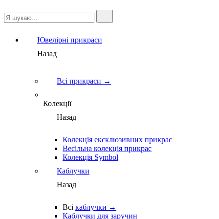
Ювелірні прикраси
Назад
Всі прикраси →
Колекції
Назад
Колекція ексклюзивних прикрас
Весільна колекція прикрас
Колекція Symbol
Каблучки
Назад
Всі
каблучки →
Каблучки для заручин