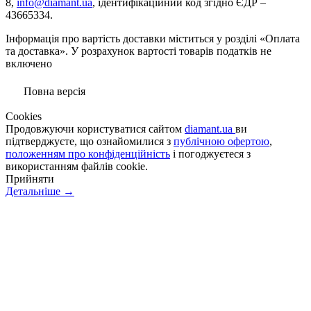
8,
info@diamant.ua
, ідентифікаційний код згідно ЄДР –
43665334.
Інформація про вартість доставки міститься у розділі «Оплата
та доставка». У розрахунок вартості товарів податків не
включено
Повна версія
Сookies
Продовжуючи користуватися сайтом
diamant.ua
ви
підтверджуєте, що ознайомилися з
публічною офертою
,
положенням про конфіденційність
і погоджуєтеся з
використанням файлів cookie.
Прийняти
Детальніше →