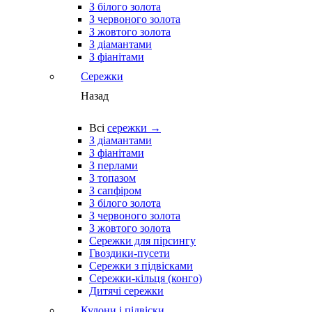
З білого золота
З червоного золота
З жовтого золота
З діамантами
З фіанітами
Сережки
Назад
Всі
сережки →
З діамантами
З фіанітами
З перлами
З топазом
З сапфіром
З білого золота
З червоного золота
З жовтого золота
Сережки для пірсингу
Гвоздики-пусети
Сережки з підвісками
Сережки-кільця (конго)
Дитячі сережки
Кулони і підвіски