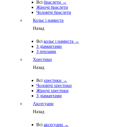
Всі
браслети →
Жіночі браслети
Чоловічі браслети
Кольє і намиста
Назад
Всі
кольє і намиста →
З діамантами
З перлами
Хрестики
Назад
Всі
хрестики →
Чоловічі хрестики
Жіночі хрестики
З діамантами
Аксесуари
Назад
Всі
аксесуари →