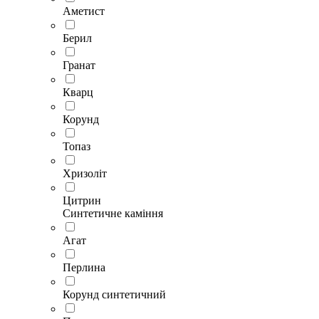
Аметист
Берил
Гранат
Кварц
Корунд
Топаз
Хризоліт
Цитрин
Синтетичне каміння
Агат
Перлина
Корунд синтетичний