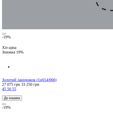
-19%
Хіт-ціна
Знижка 19%
Золотий ланцюжок (1ц014/00б)
27 075 грн
33 250 грн
45
50
55
До кошика
-19%