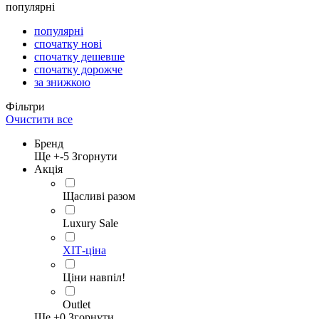
популярні
популярні
спочатку нові
спочатку дешевше
спочатку дорожче
за знижкою
Фільтри
Очистити все
Бренд
Ще +
-5
Згорнути
Акція
Щасливі разом
Luxury Sale
ХІТ-ціна
Ціни навпіл!
Outlet
Ще +
0
Згорнути