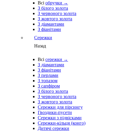
Всі
обручки →
З білого золота
З червоного золота
З жовтого золота
З діамантами
З фіанітами
Сережки
Назад
Всі
сережки →
З діамантами
З фіанітами
З перлами
З топазом
З сапфіром
З білого золота
З червоного золота
З жовтого золота
Сережки для пірсингу
Гвоздики-пусети
Сережки з підвісками
Сережки-кільця (конго)
Дитячі сережки