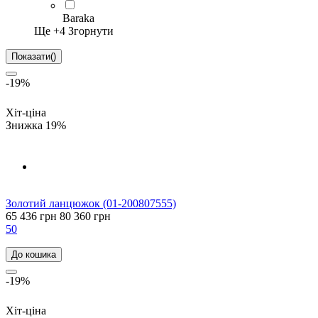
Baraka
Ще +
4
Згорнути
Показати
(
)
-19%
Хіт-ціна
Знижка 19%
Золотий ланцюжок (01-200807555)
65 436 грн
80 360 грн
50
До кошика
-19%
Хіт-ціна