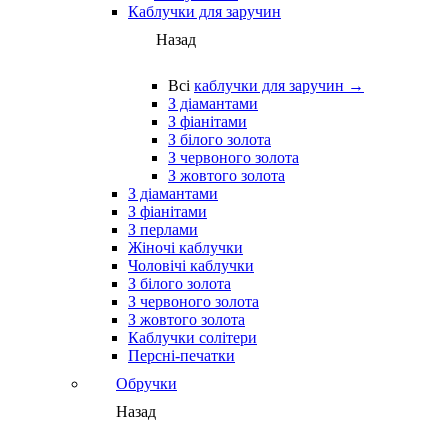
Каблучки для заручин
Назад
Всі
каблучки для заручин →
З діамантами
З фіанітами
З білого золота
З червоного золота
З жовтого золота
З діамантами
З фіанітами
З перлами
Жіночі каблучки
Чоловічі каблучки
З білого золота
З червоного золота
З жовтого золота
Каблучки солітери
Персні-печатки
Обручки
Назад