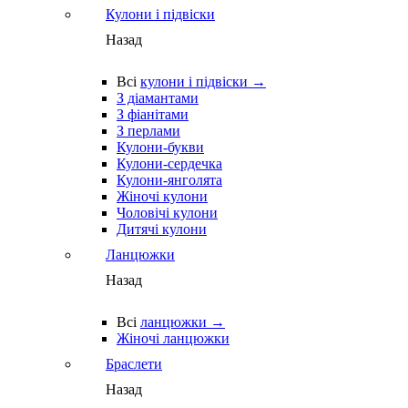
Кулони і підвіски
Назад
Всі
кулони і підвіски →
З діамантами
З фіанітами
З перлами
Кулони-букви
Кулони-сердечка
Кулони-янголята
Жіночі кулони
Чоловічі кулони
Дитячі кулони
Ланцюжки
Назад
Всі
ланцюжки →
Жіночі ланцюжки
Браслети
Назад