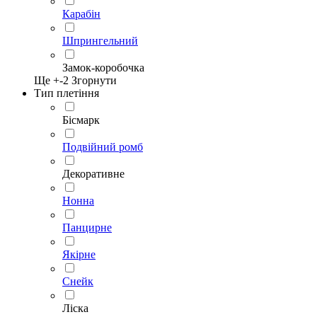
Карабін
Шпрингельний
Замок-коробочка
Ще +
-2
Згорнути
Тип плетіння
Бісмарк
Подвійний ромб
Декоративне
Нонна
Панцирне
Якірне
Снейк
Ліска