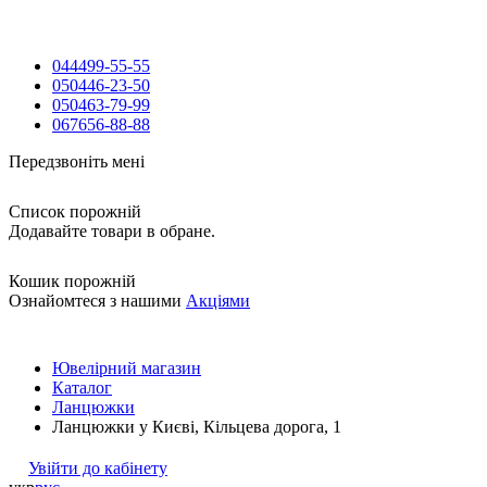
044
499-55-55
050
446-23-50
050
463-79-99
067
656-88-88
Передзвоніть мені
Список порожній
Додавайте товари в обране.
Кошик порожній
Ознайомтеся з нашими
Акціями
Ювелірний магазин
Каталог
Ланцюжки
Ланцюжки у Києві, Кільцева дорога, 1
Увійти до кабінету