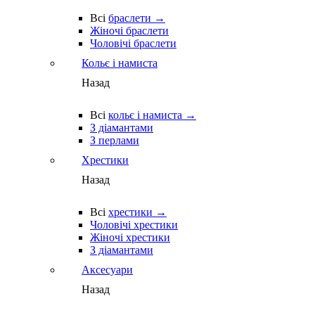
Всі
браслети →
Жіночі браслети
Чоловічі браслети
Кольє і намиста
Назад
Всі
кольє і намиста →
З діамантами
З перлами
Хрестики
Назад
Всі
хрестики →
Чоловічі хрестики
Жіночі хрестики
З діамантами
Аксесуари
Назад