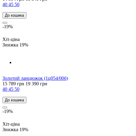
40
45
50
До кошика
-19%
Хіт-ціна
Знижка 19%
Золотий ланцюжок (1ц054/00б)
15 789 грн
19 390 грн
40
45
50
До кошика
-19%
Хіт-ціна
Знижка 19%