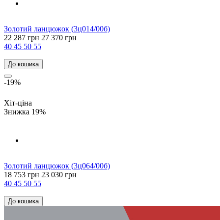
Золотий ланцюжок (3ц014/00б)
22 287 грн
27 370 грн
40
45
50
55
До кошика
-19%
Хіт-ціна
Знижка 19%
Золотий ланцюжок (3ц064/00б)
18 753 грн
23 030 грн
40
45
50
55
До кошика