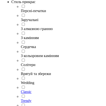
Стиль прикрас
Персні-печатки
Заручальні
З алмазною гранню
З камінням
Сердечка
З кольоровим камінням
Солітери
Врятуй та збережи
Wedding
Classic
Trendy