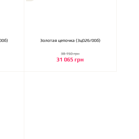
ц024/00б)
Золотая цепочка (3ц026/00б)
38 150 грн
31 065 грн
В корзину