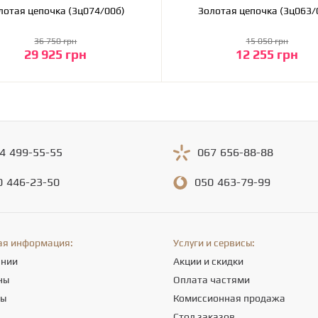
Золотая цепочка (3ц074/00б)
Золотая цепочка (3
36 750 грн
15 050 грн
29 925 грн
12 255 грн
В корзину
В корзину
4
499-55-55
067
656-88-88
0
446-23-50
050
463-79-99
ая информация:
Услуги и сервисы:
ании
Акции и скидки
ны
Оплата частями
ты
Комиссионная продажа
а
Стол заказов