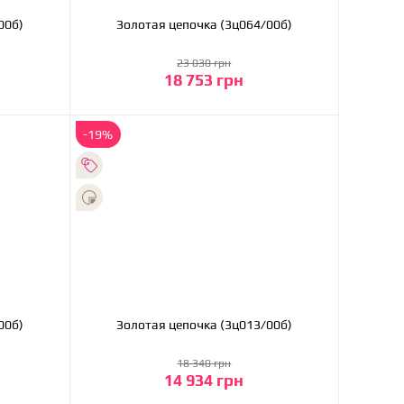
ц014/00б)
Золотая цепочка (3ц064/00б)
23 030 грн
18 753 грн
В корзину
-19%
ц086/00б)
Золотая цепочка (3ц013/00б)
18 340 грн
14 934 грн
В корзину