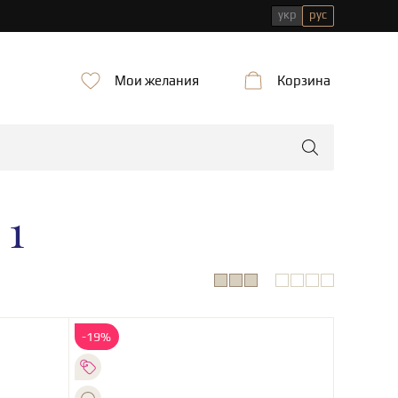
укр
рус
Мои желания
Корзина
 1
-19%