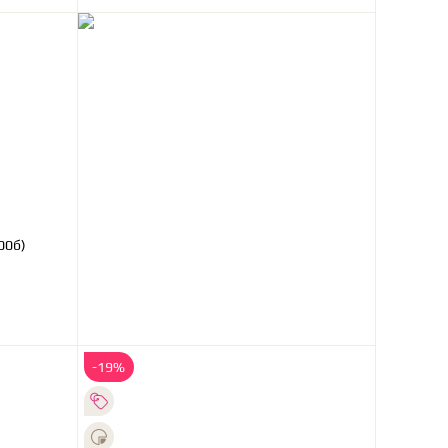
ц064/00б)
-19%