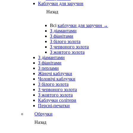
Каблучки для заручин
Назад
Всі
каблучки для заручин →
З діамантами
З фіанітами
З білого золота
З червоного золота
З жовтого золота
З діамантами
З фіанітами
З перлами
Жіночі каблучки
Чоловічі каблучки
З білого золота
З червоного золота
З жовтого золота
Каблучки солітери
Персні-печатки
Обручки
Назад