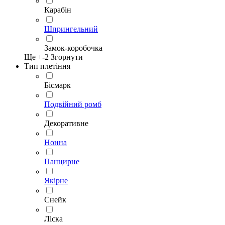
Карабін
Шпрингельний
Замок-коробочка
Ще +
-2
Згорнути
Тип плетіння
Бісмарк
Подвійний ромб
Декоративне
Нонна
Панцирне
Якірне
Снейк
Ліска