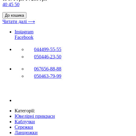
40
45
50
До кошика
Читати далі ⟶
Instagram
Facebook
044
499-55-55
050
446-23-50
067
656-88-88
050
463-79-99
Категорії:
Ювелірні прикраси
Каблучки
Сережки
Ланцюжки