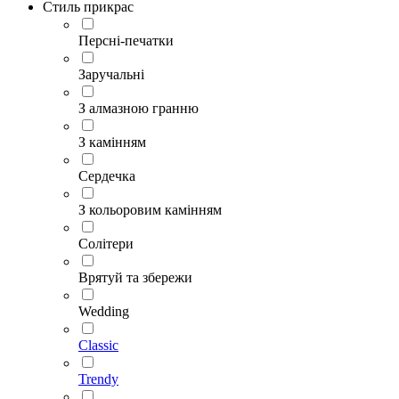
Стиль прикрас
Персні-печатки
Заручальні
З алмазною гранню
З камінням
Сердечка
З кольоровим камінням
Солітери
Врятуй та збережи
Wedding
Classic
Trendy