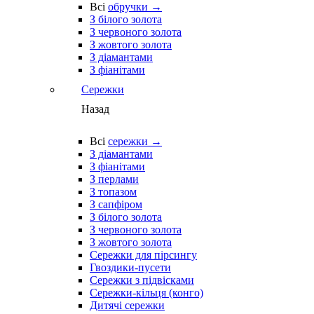
Всі
обручки →
З білого золота
З червоного золота
З жовтого золота
З діамантами
З фіанітами
Сережки
Назад
Всі
сережки →
З діамантами
З фіанітами
З перлами
З топазом
З сапфіром
З білого золота
З червоного золота
З жовтого золота
Сережки для пірсингу
Гвоздики-пусети
Сережки з підвісками
Сережки-кільця (конго)
Дитячі сережки