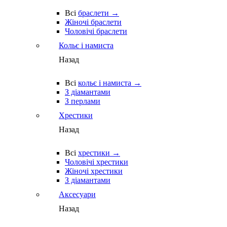
Всі
браслети →
Жіночі браслети
Чоловічі браслети
Кольє і намиста
Назад
Всі
кольє і намиста →
З діамантами
З перлами
Хрестики
Назад
Всі
хрестики →
Чоловічі хрестики
Жіночі хрестики
З діамантами
Аксесуари
Назад