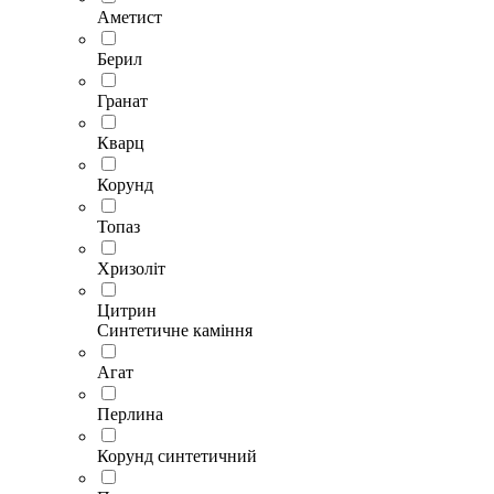
Аметист
Берил
Гранат
Кварц
Корунд
Топаз
Хризоліт
Цитрин
Синтетичне каміння
Агат
Перлина
Корунд синтетичний