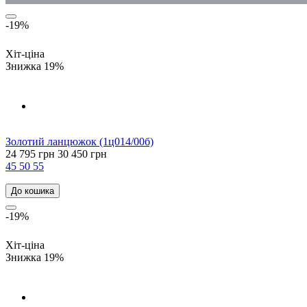
-19%
Хіт-ціна
Знижка 19%
Золотий ланцюжок (1ц014/00б)
24 795 грн
30 450 грн
45
50
55
До кошика
-19%
Хіт-ціна
Знижка 19%