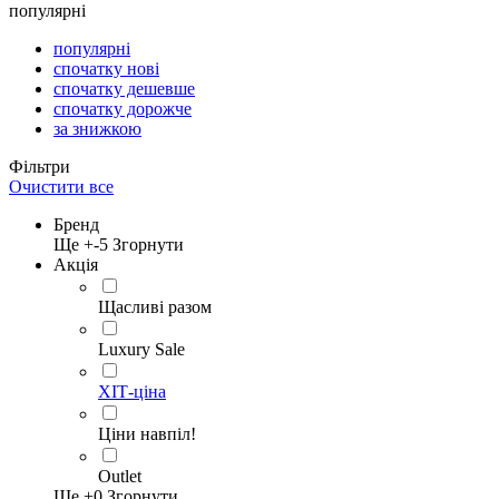
популярні
популярні
спочатку нові
спочатку дешевше
спочатку дорожче
за знижкою
Фільтри
Очистити все
Бренд
Ще +
-5
Згорнути
Акція
Щасливі разом
Luxury Sale
ХІТ-ціна
Ціни навпіл!
Outlet
Ще +
0
Згорнути