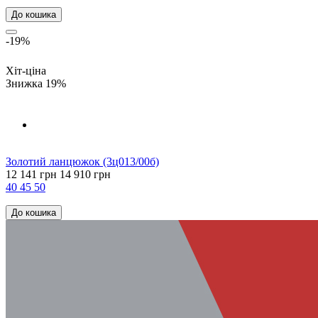
До кошика
-19%
Хіт-ціна
Знижка 19%
Золотий ланцюжок (3ц013/00б)
12 141 грн
14 910 грн
40
45
50
До кошика