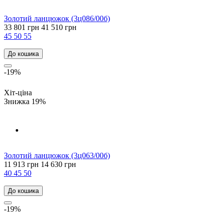
Золотий ланцюжок (3ц086/00б)
33 801 грн
41 510 грн
45
50
55
До кошика
-19%
Хіт-ціна
Знижка 19%
Золотий ланцюжок (3ц063/00б)
11 913 грн
14 630 грн
40
45
50
До кошика
-19%