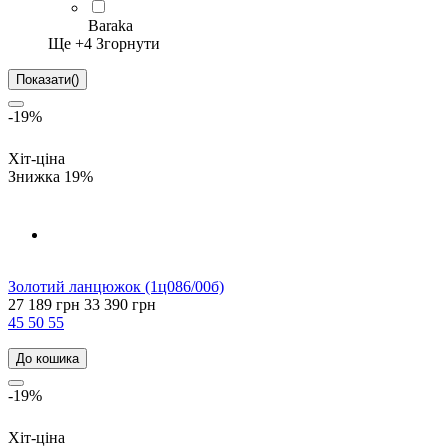
Baraka
Ще +
4
Згорнути
Показати
(
)
-19%
Хіт-ціна
Знижка 19%
Золотий ланцюжок (1ц086/00б)
27 189 грн
33 390 грн
45
50
55
До кошика
-19%
Хіт-ціна