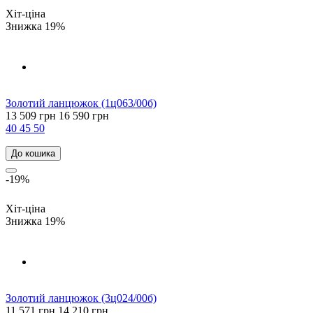
Хіт-ціна
Знижка 19%
Золотий ланцюжок (1ц063/00б)
13 509 грн
16 590 грн
40
45
50
До кошика
-19%
Хіт-ціна
Знижка 19%
Золотий ланцюжок (3ц024/00б)
11 571 грн
14 210 грн