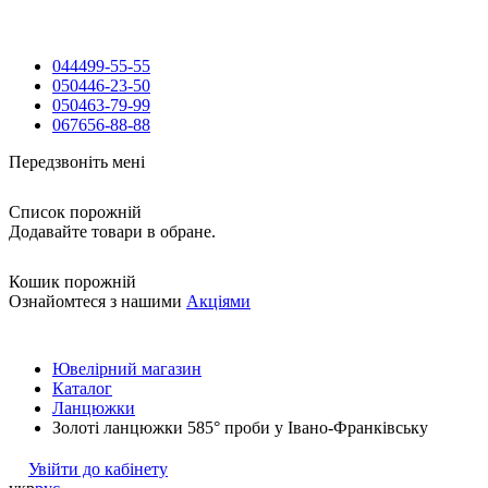
044
499-55-55
050
446-23-50
050
463-79-99
067
656-88-88
Передзвоніть мені
Список порожній
Додавайте товари в обране.
Кошик порожній
Ознайомтеся з нашими
Акціями
Ювелірний магазин
Каталог
Ланцюжки
Золоті ланцюжки 585° проби у Івано-Франківську
Увійти до кабінету