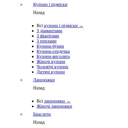
Кулони і підвіски
Назад
Всі
кулони і підвіски →
З діамантами
З фіанітами
З перлами
Кулони-букви
Кулони-сердечка
Кулони-янголята
Жіночі кулони
Чоловічі кулони
Дитячі кулони
Ланцюжки
Назад
Всі
ланцюжки →
Жіночі ланцюжки
Браслети
Назад