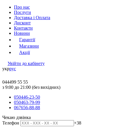
Про нас
Послуги
Доставка і Оплата
Дисконт
Контакти
Новини
Гарантії
Магазини
Акції
Увійти до кабінету
укр
рус
044
499 55 55
з 9:00 до 21:00 (без вихідних)
050
446-23-50
050
463-79-99
067
656-88-88
Чекаю дзвінка
Телефон
+38