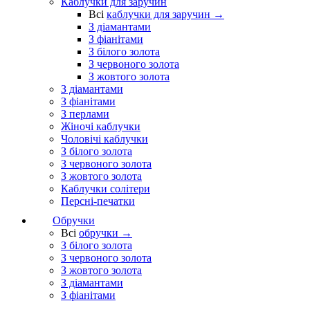
Каблучки для заручин
Всі
каблучки для заручин →
З діамантами
З фіанітами
З білого золота
З червоного золота
З жовтого золота
З діамантами
З фіанітами
З перлами
Жіночі каблучки
Чоловічі каблучки
З білого золота
З червоного золота
З жовтого золота
Каблучки солітери
Персні-печатки
Обручки
Всі
обручки →
З білого золота
З червоного золота
З жовтого золота
З діамантами
З фіанітами