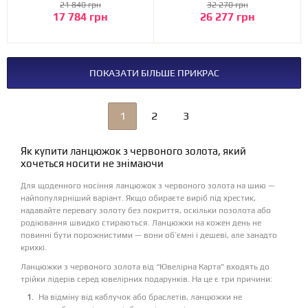
21 840 грн
32 270 грн
17 784 грн
26 277 грн
ПОКАЗАТИ БІЛЬШЕ ПРИКРАС
1
2
3
Як купити ланцюжок з червоного золота, який
хочеться носити не знімаючи
Для щоденного носіння ланцюжок з червоного золота на шию —
найпопулярніший варіант. Якщо обираєте виріб під хрестик,
надавайте перевагу золоту без покриття, оскільки позолота або
родіювання швидко стираються. Ланцюжки на кожен день не
повинні бути порожнистими — вони об’ємні і дешеві, але занадто
крихкі.
Ланцюжки з червоного золота від “Ювелірна Карта” входять до
трійки лідерів серед ювелірних подарунків. На це є три причини:
На відміну від каблучок або браслетів, ланцюжки не