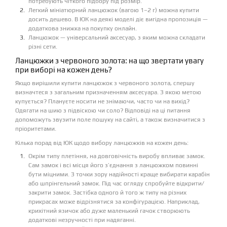
потребують чіткого підбору під розмір.
Легкий мініатюрний ланцюжок (вагою 1–2 г) можна купити
досить дешево. В ЮК на деякі моделі діє вигідна пропозиція —
додаткова знижка на покупку онлайн.
Ланцюжок — універсальний аксесуар, з яким можна складати
різні сети.
Ланцюжки з червоного золота: на що звертати увагу
при виборі на кожен день?
Якщо вирішили купити ланцюжок з червоного золота, спершу
визначтеся з загальним призначенням аксесуара. З якою метою
купується? Плануєте носити не знімаючи, часто чи на вихід?
Одягати на шию з підвіскою чи соло? Відповіді на ці питання
допоможуть звузити поле пошуку на сайті, а також визначитися з
пріоритетами.
Кілька порад від ЮК щодо вибору ланцюжків на кожен день:
Окрім типу плетіння, на довговічність виробу впливає замок.
Сам замок і всі місця його з’єднання з ланцюжком повинні
бути міцними. З точки зору надійності краще вибирати карабін
або шпрінгельний замок. Під час огляду спробуйте відкрити/
закрити замок. Застібка одного й того ж типу на різних
прикрасах може відрізнятися за конфігурацією. Наприклад,
крихітний язичок або дуже маленький гачок створюють
додаткові незручності при надяганні.