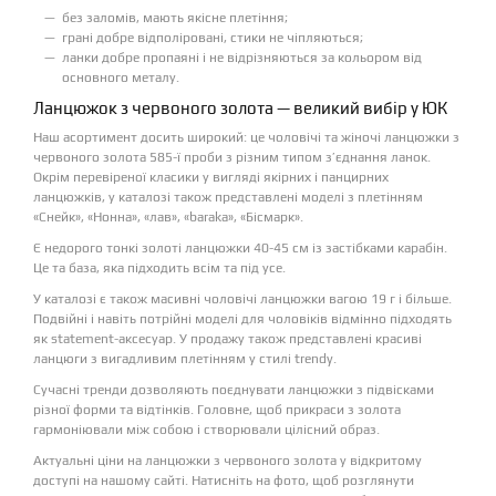
без заломів, мають якісне плетіння;
грані добре відполіровані, стики не чіпляються;
ланки добре пропаяні і не відрізняються за кольором від
основного металу.
Ланцюжок з червоного золота — великий вибір у ЮК
Наш асортимент досить широкий: це чоловічі та жіночі ланцюжки з
червоного золота 585-ї проби з різним типом з’єднання ланок.
Окрім перевіреної класики у вигляді якірних і панцирних
ланцюжків, у каталозі також представлені моделі з плетінням
«Снейк», «Нонна», «лав», «baraka», «Бісмарк».
Є недорого тонкі золоті ланцюжки 40-45 см із застібками карабін.
Це та база, яка підходить всім та під усе.
У каталозі є також масивні чоловічі ланцюжки вагою 19 г і більше.
Подвійні і навіть потрійні моделі для чоловіків відмінно підходять
як statement-аксесуар. У продажу також представлені красиві
ланцюги з вигадливим плетінням у стилі trendy.
Сучасні тренди дозволяють поєднувати ланцюжки з підвісками
різної форми та відтінків. Головне, щоб прикраси з золота
гармоніювали між собою і створювали цілісний образ.
Актуальні ціни на ланцюжки з червоного золота у відкритому
доступі на нашому сайті. Натисніть на фото, щоб розглянути