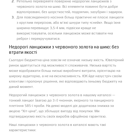
Ретельно перевіряйте поверхню недорогих ланцюжків з
червоного золота на шию. Всі елементи повинні бути добре
відполіровані, без шорсткостей, подряпин, зазубрин і задирок.
Для повсякденного носіння більш практичні не плоскі ланцюги
з круглим перерізом, або м’які шнури типу «снейк». Якщо їхня
ширина перевищує 3,5-4 мм, підвіски краще не
використовувати, оскільки ланцюжок може вставати «на
ребро» і перекручуватися.
Недорогі ланцюжки з червоного золота на шию: без
втрати якості
Сьогодні бюджетна ціна зовсім не означає низьку якість. Ювелірний
ринок адаптується під можливості споживачів. Низька вартість
може відображати більш низькі виробничі витрати, орієнтацію на
широку аудиторію, а не на ексклюзивність. ЮК йде назустріч своїм
клієнтам і пропонує рішення, які відповідають їхньому бюджету на
даний момент.
Недорогий ланцюжок з червоного золота в нашому каталозі —
тонкий ланцюг (вагою до 3 г) «нонна», якірного та панцирного
плетіння 585-ї проби. На деякі моделі діє додаткова знижка за
акцією “Хіт-ціна”, що збільшує вигоду від покупки. Ми
підтверджуємо якість своїх виробів офіційною гарантією.
Наші ланцюжки з червоного золота в каталозі мають такі
характеристики: