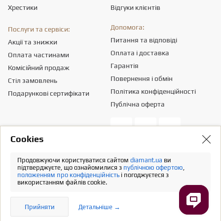
Хрестики
Відгуки клієнтів
Допомога:
Послуги та сервіси:
Питання та відповіді
Акції та знижки
Оплата і доставка
Оплата частинами
Гарантія
Комісійний продаж
Повернення і обмін
Стіл замовлень
Політика конфіденційності
Подарункові сертифікати
Публічна оферта
Сookies
Товариство з обмеженою вiдповiдальнiстю «ПРИКРАСИ СВІТУ».
Місцезнаходження - 03151, м. Київ, вул. Смілянська, 8,
info@diamant.ua
,
Продовжуючи користуватися сайтом
diamant.ua
ви
ідентифікаційний код згідно ЄДР – 43665334.
підтверджуєте, що ознайомилися з
публічною офертою
,
положенням про конфіденційність
і погоджуєтеся з
Інформація про вартість доставки міститься у розділі «Оплата та
використанням файлів cookie.
доставка». У розрахунок вартості товарів податків не включено
Повна версія
Прийняти
Детальніше →