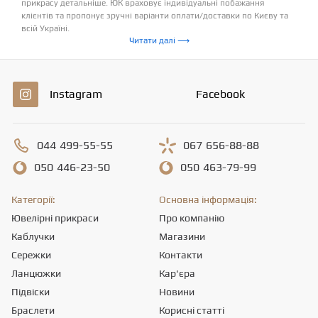
прикрасу детальніше. ЮК враховує індивідуальні побажання
клієнтів та пропонує зручні варіанти оплати/доставки по Києву та
всій Україні.
Читати далі ⟶
Instagram
Facebook
044
499-55-55
067
656-88-88
050
446-23-50
050
463-79-99
Категорії:
Основна інформація:
Ювелірні прикраси
Про компанію
Каблучки
Магазини
Сережки
Контакти
Ланцюжки
Кар'єра
Підвіски
Новини
Браслети
Корисні статті