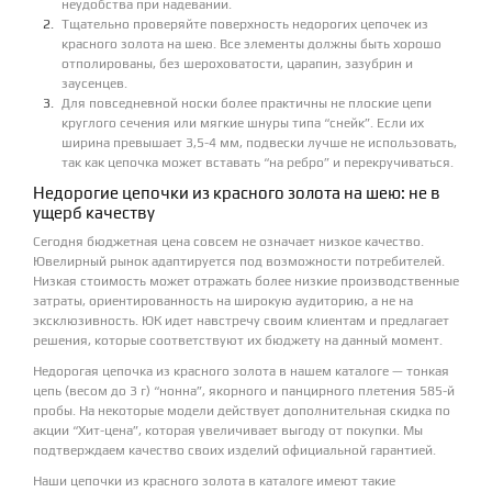
неудобства при надевании.
Тщательно проверяйте поверхность недорогих цепочек из
красного золота на шею. Все элементы должны быть хорошо
отполированы, без шероховатости, царапин, зазубрин и
заусенцев.
Для повседневной носки более практичны не плоские цепи
круглого сечения или мягкие шнуры типа “снейк”. Если их
ширина превышает 3,5-4 мм, подвески лучше не использовать,
так как цепочка может вставать “на ребро” и перекручиваться.
Недорогие цепочки из красного золота на шею: не в
ущерб качеству
Сегодня бюджетная цена совсем не означает низкое качество.
Ювелирный рынок адаптируется под возможности потребителей.
Низкая стоимость может отражать более низкие производственные
затраты, ориентированность на широкую аудиторию, а не на
эксклюзивность. ЮК идет навстречу своим клиентам и предлагает
решения, которые соответствуют их бюджету на данный момент.
Недорогая цепочка из красного золота в нашем каталоге — тонкая
цепь (весом до 3 г) “нонна”, якорного и панцирного плетения 585-й
пробы. На некоторые модели действует дополнительная скидка по
акции “Хит-цена”, которая увеличивает выгоду от покупки. Мы
подтверждаем качество своих изделий официальной гарантией.
Наши цепочки из красного золота в каталоге имеют такие