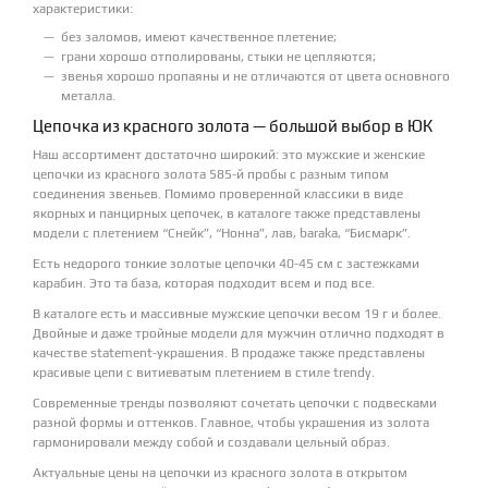
характеристики:
без заломов, имеют качественное плетение;
грани хорошо отполированы, стыки не цепляются;
звенья хорошо пропаяны и не отличаются от цвета основного
металла.
Цепочка из красного золота — большой выбор в ЮК
Наш ассортимент достаточно широкий: это мужские и женские
цепочки из красного золота 585-й пробы с разным типом
соединения звеньев. Помимо проверенной классики в виде
якорных и панцирных цепочек, в каталоге также представлены
модели с плетением “Снейк”, “Нонна”, лав, baraka, “Бисмарк”.
Есть недорого тонкие золотые цепочки 40-45 см с застежками
карабин. Это та база, которая подходит всем и под все.
В каталоге есть и массивные мужские цепочки весом 19 г и более.
Двойные и даже тройные модели для мужчин отлично подходят в
качестве statement-украшения. В продаже также представлены
красивые цепи с витиеватым плетением в стиле trendy.
Современные тренды позволяют сочетать цепочки с подвесками
разной формы и оттенков. Главное, чтобы украшения из золота
гармонировали между собой и создавали цельный образ.
Актуальные цены на цепочки из красного золота в открытом