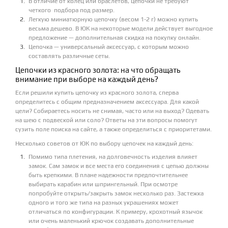
В отличие от колец или браслетов, цепочки не требуют
четкого подбора под размер.
Легкую миниатюрную цепочку (весом 1-2 г) можно купить
весьма дешево. В ЮК на некоторые модели действует выгодное
предложение — дополнительная скидка на покупку онлайн.
Цепочка — универсальный аксессуар, с которым можно
составлять различные сеты.
Цепочки из красного золота: на что обращать
внимание при выборе на каждый день?
Если решили купить цепочку из красного золота, сперва
определитесь с общим предназначением аксессуара. Для какой
цели? Собираетесь носить не снимая, часто или на выход? Одевать
на шею с подвеской или соло? Ответы на эти вопросы помогут
сузить поле поиска на сайте, а также определиться с приоритетами.
Несколько советов от ЮК по выбору цепочек на каждый день:
Помимо типа плетения, на долговечность изделия влияет
замок. Сам замок и все места его соединения с цепью должны
быть крепкими. В плане надежности предпочтительнее
выбирать карабин или шпрингельный. При осмотре
попробуйте открыть/закрыть замок несколько раз. Застежка
одного и того же типа на разных украшениях может
отличаться по конфигурации. К примеру, крохотный язычок
или очень маленький крючок создавать дополнительные