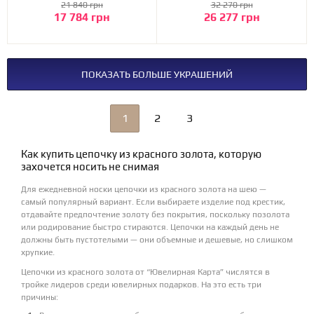
21 840 грн
32 270 грн
17 784 грн
26 277 грн
ПОКАЗАТЬ БОЛЬШЕ УКРАШЕНИЙ
1
2
3
Как купить цепочку из красного золота, которую
захочется носить не снимая
Для ежедневной носки цепочки из красного золота на шею —
самый популярный вариант. Если выбираете изделие под крестик,
отдавайте предпочтение золоту без покрытия, поскольку позолота
или родирование быстро стираются. Цепочки на каждый день не
должны быть пустотелыми — они объемные и дешевые, но слишком
хрупкие.
Цепочки из красного золота от “Ювелирная Карта” числятся в
тройке лидеров среди ювелирных подарков. На это есть три
причины: