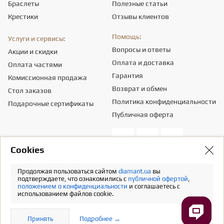
Браслеты
Полезные статьи
Крестики
Отзывы клиентов
Помощь:
Услуги и сервисы:
Вопросы и ответы
Акции и скидки
Оплата и доставка
Оплата частями
Гарантия
Комиссионная продажа
Возврат и обмен
Стол заказов
Политика конфиденциальности
Подарочные сертификаты
Публичная оферта
Сookies
Общество с ограниченной ответственностью «ПРИКРАСИ СВІТУ».
Местонахождение - 03151, г. Киев, ул. Смелянская, 8,
info@diamant.ua
,
Продолжая пользоваться сайтом
diamant.ua
вы
идентификационный код согласно ЕГР - 43665334.
подтверждаете, что ознакомились с
публичной офертой
,
положением о конфиденциальности
и соглашаетесь с
Информация о стоимости доставки содержится в разделе «Оплата и
использованием файлов cookie.
доставка». В расчет стоимости товаров налогов не включено
Полная версия
Принять
Подробнее →