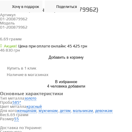
Хочу в подарок
Поделиться
Золотая цепочка (01-200879962)
Артикул
01-200879962
Модель
01-200879962
55
6.69 грамм
Определить размер
Акция!
Цена при оплате онлайн: 45 425 грн
46 830 грн
Добавить в корзину
Купить в 1 клик
Наличие
в магазинах
В избранное
4 человека добавили
Основные характеристики
Тип металла
золото
Проба
585°
Цвет металла
красный
Для кого
,
,
,
,
женщинам
мужчинам
детям
мальчикам
девочкам
Вес
6.69 грамм
Размер
55
Доставка и оплата
Доставка по Украине:
Самовывоз
Смотреть на карте →