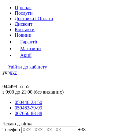
Про нас
Послуги
Доставка і Оплата
Дисконт
Контакти
Новини
Гарантії
Магазини
Акції
Увійти до кабінету
укр
рус
044
499 55 55
з 9:00 до 21:00 (без вихідних)
050
446-23-50
050
463-79-99
067
656-88-88
Чекаю дзвінка
Телефон
+38