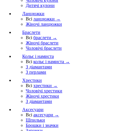
Чоловічі кулони
Дитячі кулони
Ланцюжки
Всі
ланцюжки →
Жіночі ланцюжки
Браслети
Всі
браслети →
Жіночі браслети
Чоловічі браслети
Кольє і намиста
Всі
кольє і намиста →
З діамантами
З перлами
Хрестики
Всі
хрестики →
Чоловічі хрестики
Жіночі хрестики
З діамантами
Аксесуари
Всі
аксесуари →
Шпильки
Брошки і значки
Запонки