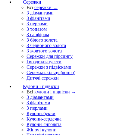
Сережки
Всі
сережки →
З діамантами
З фіанітами
З перлами
З топазом
З сапфіром
З білого золота
З червоного золота
З жовтого золота
Сережки для пірсингу
Гвоздики-пусети
Сережки з підвісками
Сережки-кільця (конго)
Дитячі сережки
Кулони і підвіски
Всі
кулони і підвіски →
З діамантами
З фіанітами
З перлами
Кулони-букви
Кулони-сердечка
Кулони-янголята
Жіночі кулони