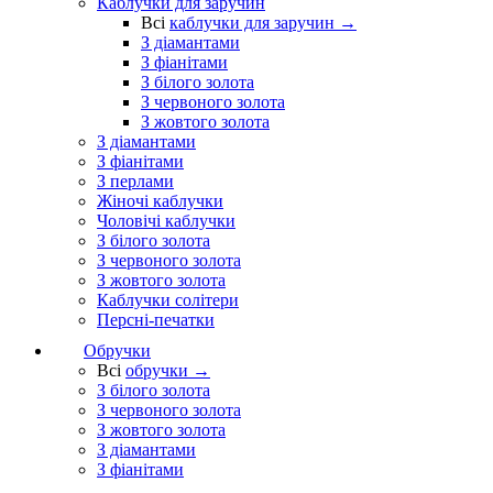
Каблучки для заручин
Всі
каблучки для заручин →
З діамантами
З фіанітами
З білого золота
З червоного золота
З жовтого золота
З діамантами
З фіанітами
З перлами
Жіночі каблучки
Чоловічі каблучки
З білого золота
З червоного золота
З жовтого золота
Каблучки солітери
Персні-печатки
Обручки
Всі
обручки →
З білого золота
З червоного золота
З жовтого золота
З діамантами
З фіанітами