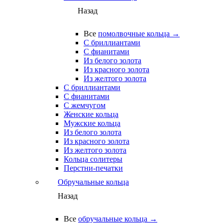
Назад
Все
помолвочные кольца →
С бриллиантами
С фианитами
Из белого золота
Из красного золота
Из желтого золота
С бриллиантами
С фианитами
С жемчугом
Женские кольца
Мужские кольца
Из белого золота
Из красного золота
Из желтого золота
Кольца солитеры
Перстни-печатки
Обручальные кольца
Назад
Все
обручальные кольца →