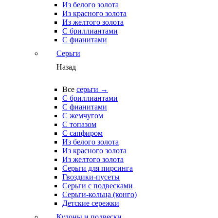
Из белого золота
Из красного золота
Из желтого золота
С бриллиантами
С фианитами
Серьги
Назад
Все
серьги →
С бриллиантами
С фианитами
С жемчугом
С топазом
С сапфиром
Из белого золота
Из красного золота
Из желтого золота
Серьги для пирсинга
Гвоздики-пусеты
Серьги с подвесками
Серьги-кольца (конго)
Детские сережки
Кулоны и подвески