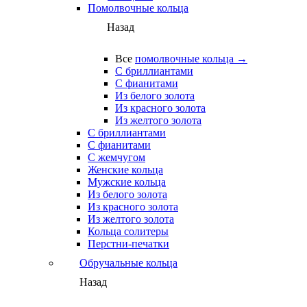
Помолвочные кольца
Назад
Все
помолвочные кольца →
С бриллиантами
С фианитами
Из белого золота
Из красного золота
Из желтого золота
С бриллиантами
С фианитами
С жемчугом
Женские кольца
Мужские кольца
Из белого золота
Из красного золота
Из желтого золота
Кольца солитеры
Перстни-печатки
Обручальные кольца
Назад