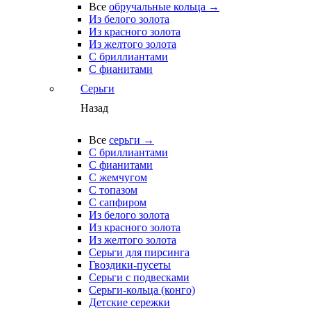
Все
обручальные кольца →
Из белого золота
Из красного золота
Из желтого золота
С бриллиантами
С фианитами
Серьги
Назад
Все
серьги →
С бриллиантами
С фианитами
С жемчугом
С топазом
С сапфиром
Из белого золота
Из красного золота
Из желтого золота
Серьги для пирсинга
Гвоздики-пусеты
Серьги с подвесками
Серьги-кольца (конго)
Детские сережки