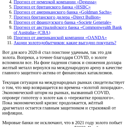
Прогноз от немецкой компании «Degussa»
Прогноз от британского банка «HSBC»
Прогноз от американского банка «Goldman Sachs»
Прогноз британского дилера «Direct Bullion»
Прогноз от французского банка «Societe Generale»
Прогноз от австралийского банка «Commonwealth Bank
of Australia» (CBA)
Прогноз от американской компании «OANDA»
Акции золотодобытчиков: какие выгодно покупать?
Вот для кого 2020-й стал поистине удачным, так это для
золота. Вопреки, а точнее благодаря COVID, о золоте
вспомнили все. На фоне падения ставок и снижения доллара
желтый металл вернулся на международную арену в качестве
главного защитного актива от финансовых катаклизмов.
Текущая ситуация на международных рынках свидетельствует
о том, что мир возвращается во времена «золотой лихорадки».
Экономический шторм на рынках, вызванный COVID,
опроверг гипотезу о золоте как о «пережитке прошлого».
Пока экономический кризис продолжается, жёлтый
драгметалл остается главным защитником и страховкой от
инфляции.
Мировые банки не исключают, что в 2021 году золото побьет