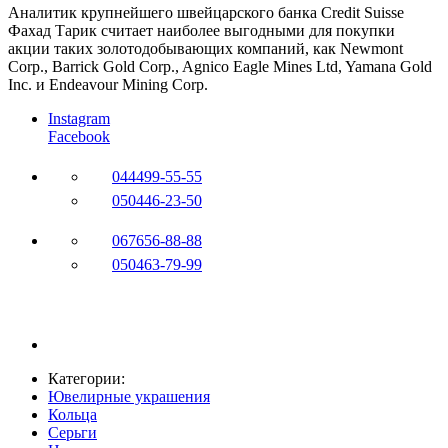
Аналитик крупнейшего швейцарского банка Credit Suisse
Фахад Тарик считает наиболее выгодными для покупки
акции таких золотодобывающих компаний, как Newmont
Corp., Barrick Gold Corp., Agnico Eagle Mines Ltd, Yamana Gold
Inc. и Endeavour Mining Corp.
Instagram
Facebook
044
499-55-55
050
446-23-50
067
656-88-88
050
463-79-99
Категории:
Ювелирные украшения
Кольца
Серьги