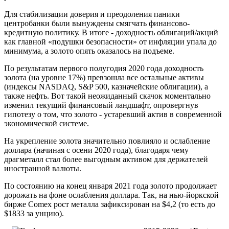
Для стабилизации доверия и преодоления паники
центробанки были вынуждены смягчать финансово-
кредитную политику. В итоге - доходность облигаций/акций
как главной «подушки безопасности» от инфляции упала до
минимума, а золото опять оказалось на подъеме.
По результатам первого полугодия 2020 года доходность
золота (на уровне 17%) превзошла все остальные активы
(индексы NASDAQ, S&P 500, казначейские облигации), а
также нефть. Вот такой неожиданный скачок моментально
изменил текущий финансовый ландшафт, опровергнув
гипотезу о том, что золото - устаревший актив в современной
экономической системе.
На укрепление золота значительно повлияло и ослабление
доллара (начиная с осени 2020 года), благодаря чему
драгметалл стал более выгодным активом для держателей
иностранной валюты.
По состоянию на конец января 2021 года золото продолжает
дорожать на фоне ослабления доллара. Так, на нью-йоркской
бирже Comex рост металла зафиксирован на $4,2 (то есть до
$1833 за унцию).