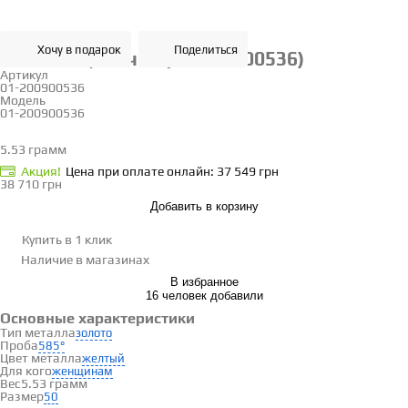
Хочу в подарок
Поделиться
Золотая цепочка (01-200900536)
Артикул
01-200900536
Модель
01-200900536
50
5.53 грамм
Определить размер
Акция!
Цена при оплате онлайн: 37 549 грн
38 710 грн
Добавить в корзину
Купить в 1 клик
Наличие
в магазинах
В избранное
16 человек добавили
Основные характеристики
Тип металла
золото
Проба
585°
Цвет металла
желтый
Для кого
женщинам
Вес
5.53 грамм
Размер
50