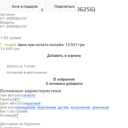
Хочу в подарок
Поделиться
Золотая цепочка (01-200896256)
Артикул
01-200896256
Модель
01-200896256
45
1.92 грамм
Определить размер
Акция!
Цена при оплате онлайн: 13 037 грн
13 440 грн
Добавить в корзину
Купить в 1 клик
Наличие
в магазинах
В избранное
4 человека добавили
Основные характеристики
Тип металла
золото
Проба
585°
Цвет металла
красный
Для кого
,
,
,
,
женщинам
мужчинам
детям
мальчикам
девочкам
Вес
1.92 грамм
Размер
45
Доставка и оплата
Доставка по Украине:
Самовывоз
Смотреть на карте →