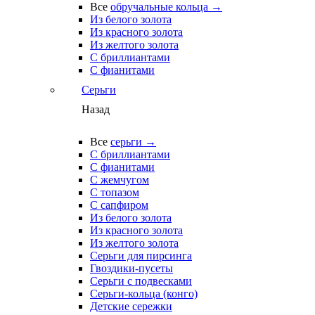
Все
обручальные кольца →
Из белого золота
Из красного золота
Из желтого золота
С бриллиантами
С фианитами
Серьги
Назад
Все
серьги →
С бриллиантами
С фианитами
С жемчугом
С топазом
С сапфиром
Из белого золота
Из красного золота
Из желтого золота
Серьги для пирсинга
Гвоздики-пусеты
Серьги с подвесками
Серьги-кольца (конго)
Детские сережки