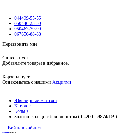
044
499-55-55
050
446-23-50
050
463-79-99
067
656-88-88
Перезвонить мне
Список пуст
Добавляйте товары в избранное.
Корзина пуста
Ознакомьтесь с нашими
Акциями
Ювелирный магазин
Каталог
Кольца
Золотое кольцо с бриллиантом (01-200159874/169)
Войти в кабинет