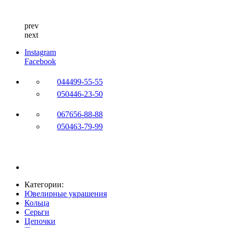
prev
next
Instagram
Facebook
044
499-55-55
050
446-23-50
067
656-88-88
050
463-79-99
Категории:
Ювелирные украшения
Кольца
Серьги
Цепочки