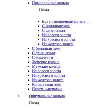
Помолвочные кольца
Назад
Все
помолвочные кольца →
С бриллиантами
С фианитами
Из белого золота
Из красного золота
Из желтого золота
С бриллиантами
С фианитами
С жемчугом
Женские кольца
Мужские кольца
Из белого золота
Из красного золота
Из желтого золота
Кольца солитеры
Перстни-печатки
Обручальные кольца
Назад