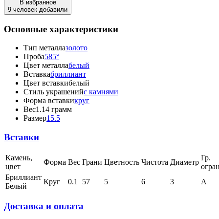
В избранное
9 человек добавили
Основные характеристики
Тип металла
золото
Проба
585°
Цвет металла
белый
Вставка
бриллиант
Цвет вставки
белый
Стиль украшений
с камнями
Форма вставки
круг
Вес
1.14 грамм
Размер
15.5
Вставки
Камень,
Гр.
Форма
Вес
Грани
Цветность
Чистота
Диаметр
цвет
огра
Бриллиант
Круг
0.1
57
5
6
3
А
Белый
Доставка и оплата