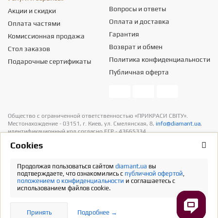
Вопросы и ответы
Акции и скидки
Оплата и доставка
Оплата частями
Гарантия
Комиссионная продажа
Возврат и обмен
Стол заказов
Политика конфиденциальности
Подарочные сертификаты
Публичная оферта
Общество с ограниченной ответственностью «ПРИКРАСИ СВІТУ».
Местонахождение - 03151, г. Киев, ул. Смелянская, 8,
info@diamant.ua
,
идентификационный код согласно ЕГР - 43665334.
Информация о стоимости доставки содержится в разделе «Оплата и
Сookies
доставка». В расчет стоимости товаров налогов не включено
Продолжая пользоваться сайтом
diamant.ua
вы
Полная версия
подтверждаете, что ознакомились с
публичной офертой
,
положением о конфиденциальности
и соглашаетесь с
использованием файлов cookie.
Принять
Подробнее →