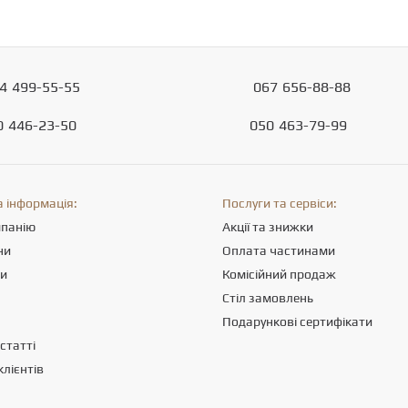
4
499-55-55
067
656-88-88
0
446-23-50
050
463-79-99
 інформація:
Послуги та сервіси:
мпанію
Акції та знижки
ни
Оплата частинами
ти
Комісійний продаж
Стіл замовлень
Подарункові сертифікати
статті
клієнтів