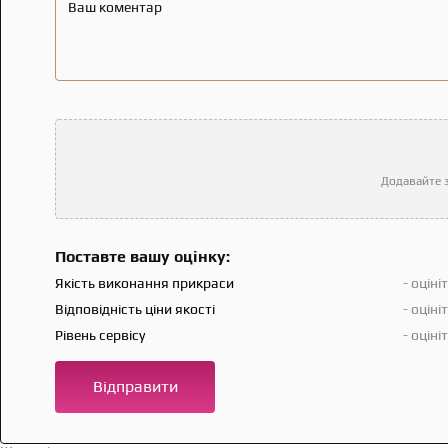
Ваш коментар
Додавайте з
Поставте вашу оцінку:
Якість виконання прикраси
- оціні
Відповідність ціни якості
- оціні
Рівень сервісу
- оціні
Відправити