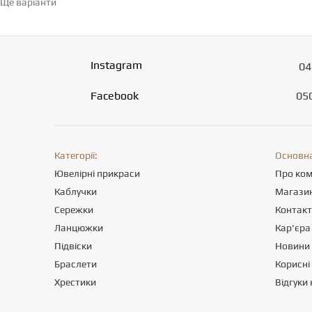
Ще варіанти
Перейти в каталог →
Instagram
04
Facebook
05
Категорії:
Основна
Ювелірні прикраси
Про ко
Каблучки
Магази
Сережки
Контак
Ланцюжки
Кар'єра
Підвіски
Новини
Браслети
Корисні 
Хрестики
Відгуки 