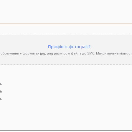
Прикріпіть фотографії
ображення у форматах jpg, png розміром файла до 5Мб. Максимальна кількість
ть
ть
ть