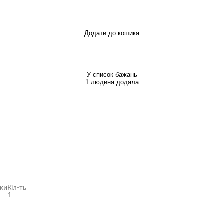
Додати до кошика
У список бажань
1 людина додала
нки
Кіл-ть
1