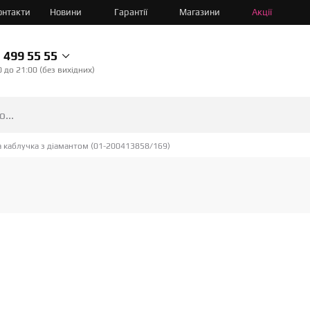
онтакти
Новини
Гарантії
Магазини
Акції
499 55 55
0 до 21:00 (без вихідних)
 каблучка з діамантом (01-200413858/169)