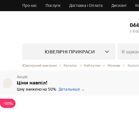
Про нас
Послуги
Доставка і Оплата
Дисконт
К
044
з 9:0
ЮВЕЛІРНІ ПРИКРАСИ
Золота
Ювелірний магазин
Каталог
Каблучки
Жінкам
Акція:
Ціни навпіл!
Ціну знижено на 50%
Детальніше →
-50%