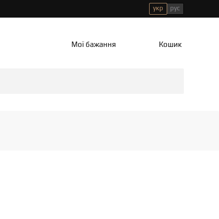
укр
рус
Мої бажання
Кошик