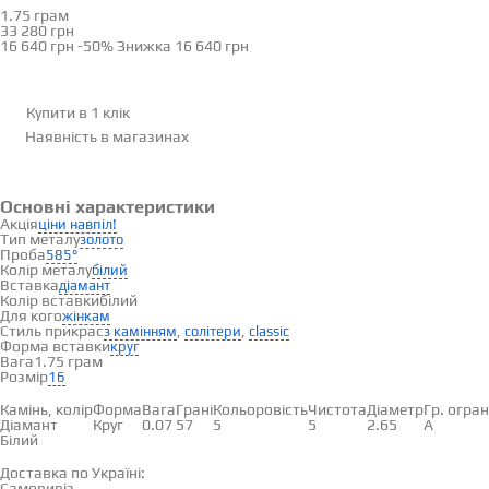
1.75 грам
Визначити розмір
33 280 грн
16 640 грн
-50%
Знижка
16 640 грн
Купити в 1 клік
Наявність
в магазинах
Основні характеристики
Акція
ціни навпіл!
Тип металу
золото
Проба
585°
Колір металу
білий
Вставка
діамант
Колір вставки
білий
Для кого
жінкам
Стиль прикрас
,
,
з камінням
солітери
classic
Форма вставки
круг
Вага
1.75 грам
Розмір
16
Вставки
Камінь, колір
Форма
Вага
Грані
Кольоровість
Чистота
Діаметр
Гр. огра
Діамант
Круг
0.07
57
5
5
2.65
А
Білий
Доставка і оплата
Доставка по Україні:
Самовивіз
Дивитися на карті →