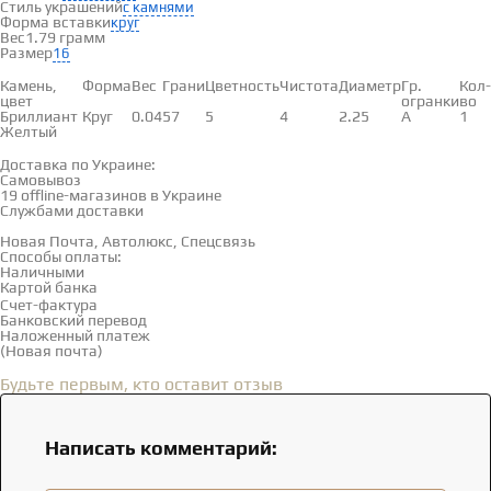
Стиль украшений
с камнями
Форма вставки
круг
Вес
1.79 грамм
Размер
16
Вставки
Камень,
Форма
Вес
Грани
Цветность
Чистота
Диаметр
Гр.
Кол-
цвет
огранки
во
Бриллиант
Круг
0.04
57
5
4
2.25
А
1
Желтый
Доставка и оплата
Доставка по Украине:
Самовывоз
Смотреть на карте →
19 offline-магазинов в Украине
Службами доставки
Новая Почта, Автолюкс, Спецсвязь
Способы оплаты:
Наличными
Картой банка
Счет-фактура
Банковский перевод
Наложенный платеж
(Новая почта)
Отзывы
(0)
Будьте первым, кто оставит отзыв
Написать комментарий: