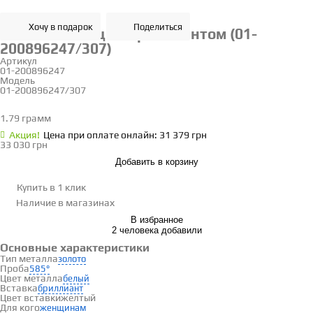
Хочу в подарок
Поделиться
Золотое кольцо с бриллиантом (01-
200896247/307)
Артикул
01-200896247
Модель
01-200896247/307
16
1.79 грамм
Определить размер
Акция!
Цена при оплате онлайн: 31 379 грн
33 030 грн
Добавить в корзину
Купить в 1 клик
Наличие
в магазинах
В избранное
2 человека добавили
Основные характеристики
Тип металла
золото
Проба
585°
Цвет металла
белый
Вставка
бриллиант
Цвет вставки
желтый
Для кого
женщинам