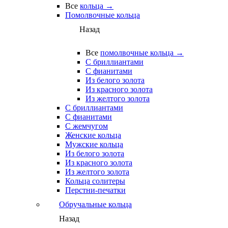
Все
кольца →
Помолвочные кольца
Назад
Все
помолвочные кольца →
С бриллиантами
С фианитами
Из белого золота
Из красного золота
Из желтого золота
С бриллиантами
С фианитами
С жемчугом
Женские кольца
Мужские кольца
Из белого золота
Из красного золота
Из желтого золота
Кольца солитеры
Перстни-печатки
Обручальные кольца
Назад