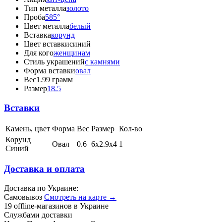
Тип металла
золото
Проба
585°
Цвет металла
белый
Вставка
корунд
Цвет вставки
синий
Для кого
женщинам
Стиль украшений
с камнями
Форма вставки
овал
Вес
1.99 грамм
Размер
18.5
Вставки
Камень, цвет
Форма
Вес
Размер
Кол-во
Корунд
Овал
0.6
6х2.9х4
1
Синий
Доставка и оплата
Доставка по Украине:
Самовывоз
Смотреть на карте →
19 offline-магазинов в Украине
Службами доставки