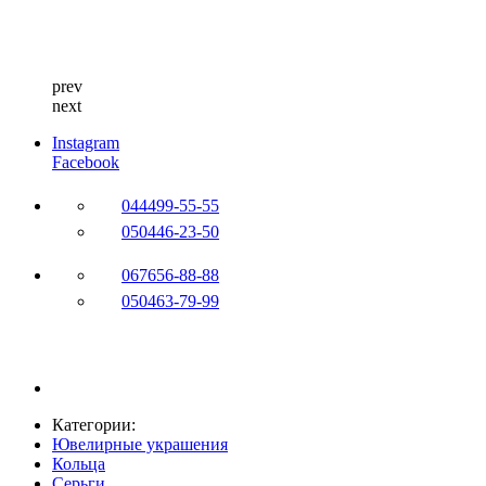
prev
next
Instagram
Facebook
044
499-55-55
050
446-23-50
067
656-88-88
050
463-79-99
Категории:
Ювелирные украшения
Кольца
Серьги