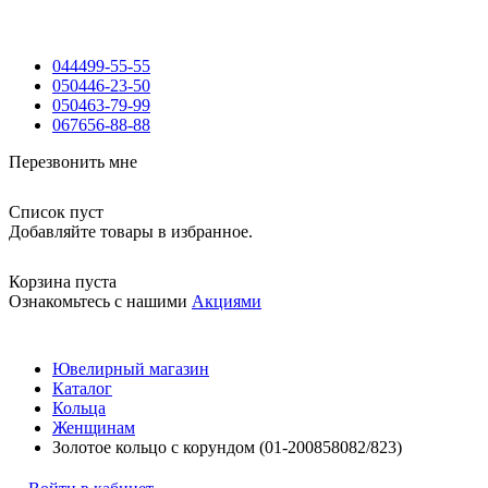
044
499-55-55
050
446-23-50
050
463-79-99
067
656-88-88
Перезвонить мне
Список пуст
Добавляйте товары в избранное.
Корзина пуста
Ознакомьтесь с нашими
Акциями
Ювелирный магазин
Каталог
Кольца
Женщинам
Золотое кольцо с корундом (01-200858082/823)