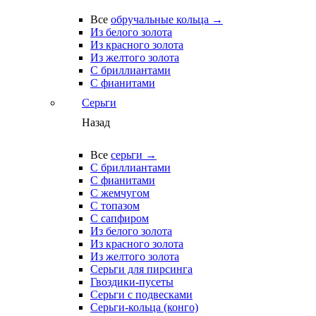
Все
обручальные кольца →
Из белого золота
Из красного золота
Из желтого золота
С бриллиантами
С фианитами
Серьги
Назад
Все
серьги →
С бриллиантами
С фианитами
С жемчугом
С топазом
С сапфиром
Из белого золота
Из красного золота
Из желтого золота
Серьги для пирсинга
Гвоздики-пусеты
Серьги с подвесками
Серьги-кольца (конго)