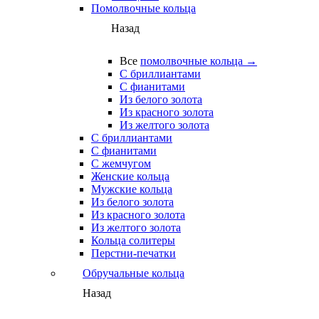
Помолвочные кольца
Назад
Все
помолвочные кольца →
С бриллиантами
С фианитами
Из белого золота
Из красного золота
Из желтого золота
С бриллиантами
С фианитами
С жемчугом
Женские кольца
Мужские кольца
Из белого золота
Из красного золота
Из желтого золота
Кольца солитеры
Перстни-печатки
Обручальные кольца
Назад