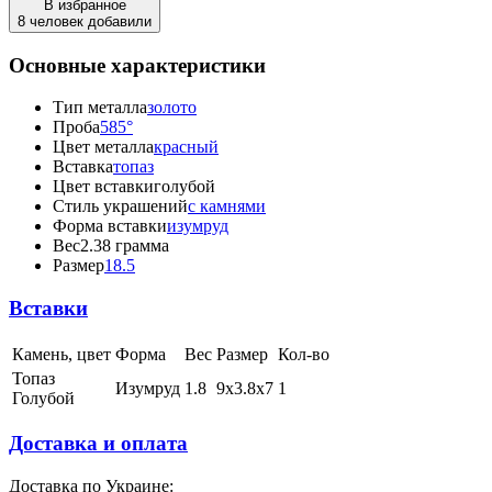
В избранное
8 человек добавили
Основные характеристики
Тип металла
золото
Проба
585°
Цвет металла
красный
Вставка
топаз
Цвет вставки
голубой
Стиль украшений
с камнями
Форма вставки
изумруд
Вес
2.38 грамма
Размер
18.5
Вставки
Камень, цвет
Форма
Вес
Размер
Кол-во
Топаз
Изумруд
1.8
9х3.8х7
1
Голубой
Доставка и оплата
Доставка по Украине: