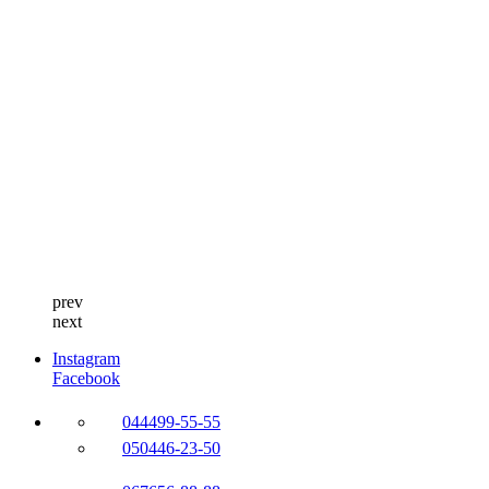
prev
next
Instagram
Facebook
044
499-55-55
050
446-23-50