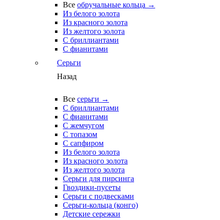
Все
обручальные кольца →
Из белого золота
Из красного золота
Из желтого золота
С бриллиантами
С фианитами
Серьги
Назад
Все
серьги →
С бриллиантами
С фианитами
С жемчугом
С топазом
С сапфиром
Из белого золота
Из красного золота
Из желтого золота
Серьги для пирсинга
Гвоздики-пусеты
Серьги с подвесками
Серьги-кольца (конго)
Детские сережки