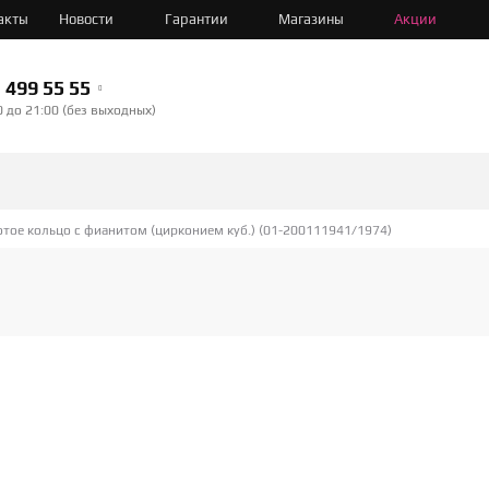
акты
Новости
Гарантии
Магазины
Акции
499 55 55
0 до 21:00 (без выходных)
тое кольцо с фианитом (цирконием куб.) (01-200111941/1974)