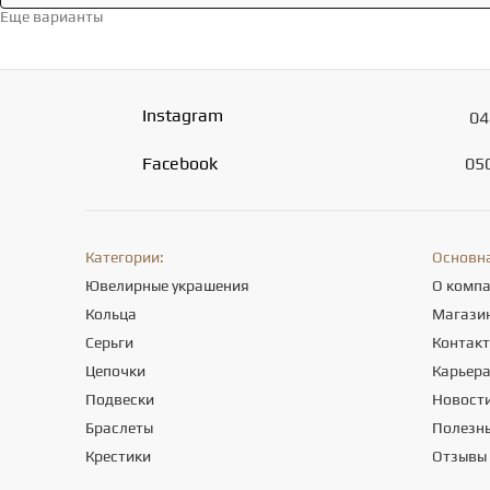
Еще варианты
Перейти в каталог →
Instagram
04
Facebook
05
Категории:
Основн
Ювелирные украшения
О комп
Кольца
Магази
Серьги
Контак
Цепочки
Карьер
Подвески
Новост
Браслеты
Полезны
Крестики
Отзывы