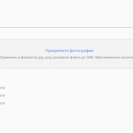
Прикрепите фотографии
бражения в форматах jpg, png размером файла до 5Мб. Максимальное количес
ите
ите
ите