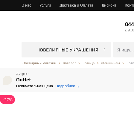
О нас
Услуги
Доставка и Оплата
Дисконт
Конт
044
c 9:0
ЮВЕЛИРНЫЕ УКРАШЕНИЯ
Золо
Ювелирный магазин
Каталог
Кольца
Женщинам
Акция:
Outlet
Окончательная цена
Подробнее →
-37%