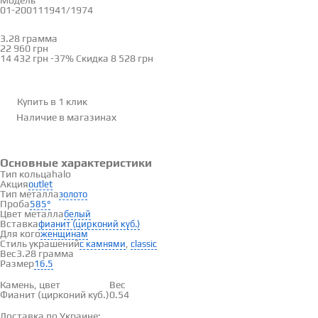
Модель
01-200111941/1974
16.5
3.28 грамма
Определить размер
22 960 грн
14 432 грн
-37%
Скидка
8 528 грн
Купить в 1 клик
Наличие
в магазинах
Основные характеристики
Тип кольца
halo
Акция
outlet
Тип металла
золото
Проба
585°
Цвет металла
белый
Вставка
фианит (цирконий куб.)
Для кого
женщинам
Стиль украшений
,
с камнями
classic
Вес
3.28 грамма
Размер
16.5
Вставки
Камень, цвет
Вес
Фианит (цирконий куб.)
0.54
Доставка и оплата
Доставка по Украине: