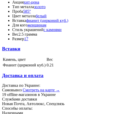
Акция
хит-цена
Тип металла
золото
Проба
585°
Цвет металла
белый
Вставка
фианит (цирконий куб.)
Для кого
женщинам
Стиль украшений
с камнями
Вес
2.5 грамма
Размер
17
Вставки
Камень, цвет
Вес
Фианит (цирконий куб.)
0.21
Доставка и оплата
Доставка по Украине:
Самовывоз
Смотреть на карте →
19 offline-магазинов в Украине
Службами доставки
Новая Почта, Автолюкс, Спецсвязь
Способы оплаты:
Наличными