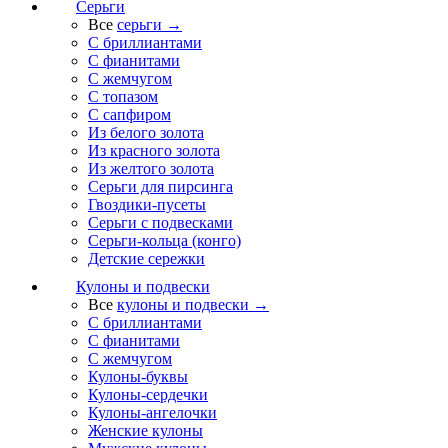
Серьги
Все
серьги →
С бриллиантами
С фианитами
С жемчугом
С топазом
С сапфиром
Из белого золота
Из красного золота
Из желтого золота
Серьги для пирсинга
Гвоздики-пусеты
Серьги с подвесками
Серьги-кольца (конго)
Детские сережки
Кулоны и подвески
Все
кулоны и подвески →
С бриллиантами
С фианитами
С жемчугом
Кулоны-буквы
Кулоны-сердечки
Кулоны-ангелочки
Женские кулоны