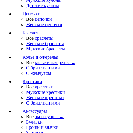
Мужские кулоны
Детские кулоны
Цепочки
Все
цепочки →
Женские цепочки
Браслеты
Все
браслеты →
Женские браслеты
Мужские браслеты
Колье и ожерелья
Все
колье и ожерелья →
С бриллиантами
С жемчугом
Крестики
Все
крестики →
Мужские крестики
Женские крестики
С бриллиантами
Аксессуары
Все
аксессуары →
Булавки
Броши и значки
Запонки