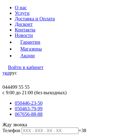
О нас
Услуги
Доставка и Оплата
Дисконт
Контакты
Новости
Гарантии
Магазины
Акции
Войти в кабинет
укр
рус
044
499 55 55
c 9:00 до 21:00 (без выходных)
050
446-23-50
050
463-79-99
067
656-88-88
Жду звонка
Телефон
+38