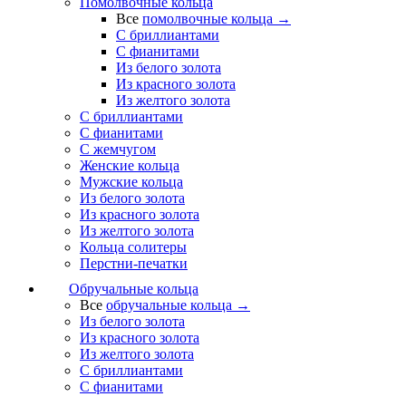
Помолвочные кольца
Все
помолвочные кольца →
С бриллиантами
С фианитами
Из белого золота
Из красного золота
Из желтого золота
С бриллиантами
С фианитами
С жемчугом
Женские кольца
Мужские кольца
Из белого золота
Из красного золота
Из желтого золота
Кольца солитеры
Перстни-печатки
Обручальные кольца
Все
обручальные кольца →
Из белого золота
Из красного золота
Из желтого золота
С бриллиантами
С фианитами