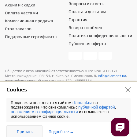
Вопросы и ответы
Акции и скидки
Оплата и доставка
Оплата частями
Гарантия
Комиссионная продажа
Возврат и обмен
Стол заказов
Политика конфиденциальности
Подарочные сертификаты
Публичная оферта
Общество с ограниченной ответственностью «ПРИКРАСИ СВІТУ».
Местонахождение - 03151, г. Киев, ул. Смелянская, 8,
info@diamant.ua
,
идентификационный код согласно ЕГР - 43665334.
Информация о стоимости доставки содержится в разделе «Оплата и
Сookies
доставка». В расчет стоимости товаров налогов не включено
Продолжая пользоваться сайтом
diamant.ua
вы
Полная версия
подтверждаете, что ознакомились с
публичной офертой
,
положением о конфиденциальности
и соглашаетесь с
использованием файлов cookie.
Принять
Подробнее →