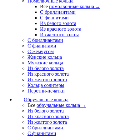
Помолвочные кольца
Все
помолвочные кольца →
С бриллиантами
С фианитами
Из белого золота
Из красного золота
Из желтого золота
С бриллиантами
С фианитами
С жемчугом
Женские кольца
Мужские кольца
Из белого золота
Из красного золота
Из желтого золота
Кольца солитеры
Перстни-печатки
Обручальные кольца
Все
обручальные кольца →
Из белого золота
Из красного золота
Из желтого золота
С бриллиантами
С фианитами