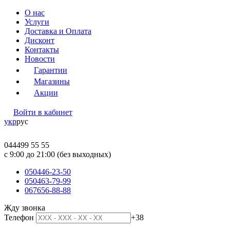
О нас
Услуги
Доставка и Оплата
Дисконт
Контакты
Новости
Гарантии
Магазины
Акции
Войти в кабинет
укр
рус
044
499 55 55
c 9:00 до 21:00 (без выходных)
050
446-23-50
050
463-79-99
067
656-88-88
Жду звонка
Телефон
+38