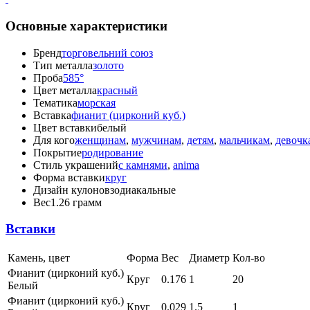
Основные характеристики
Бренд
торговельний союз
Тип металла
золото
Проба
585°
Цвет металла
красный
Тематика
морская
Вставка
фианит (цирконий куб.)
Цвет вставки
белый
Для кого
женщинам
,
мужчинам
,
детям
,
мальчикам
,
девочк
Покрытие
родирование
Стиль украшений
с камнями
,
anima
Форма вставки
круг
Дизайн кулонов
зодиакальные
Вес
1.26 грамм
Вставки
Камень, цвет
Форма
Вес
Диаметр
Кол-во
Фианит (цирконий куб.)
Круг
0.176
1
20
Белый
Фианит (цирконий куб.)
Круг
0.029
1.5
1