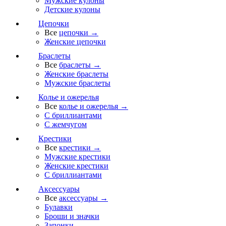
Мужские кулоны
Детские кулоны
Цепочки
Все
цепочки →
Женские цепочки
Браслеты
Все
браслеты →
Женские браслеты
Мужские браслеты
Колье и ожерелья
Все
колье и ожерелья →
С бриллиантами
С жемчугом
Крестики
Все
крестики →
Мужские крестики
Женские крестики
С бриллиантами
Аксессуары
Все
аксессуары →
Булавки
Броши и значки
Запонки