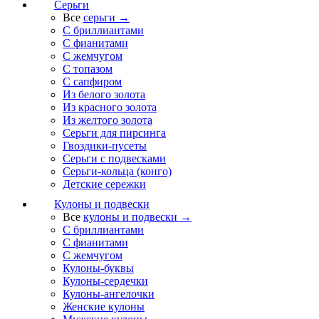
Серьги
Все
серьги →
С бриллиантами
С фианитами
С жемчугом
С топазом
С сапфиром
Из белого золота
Из красного золота
Из желтого золота
Серьги для пирсинга
Гвоздики-пусеты
Серьги с подвесками
Серьги-кольца (конго)
Детские сережки
Кулоны и подвески
Все
кулоны и подвески →
С бриллиантами
С фианитами
С жемчугом
Кулоны-буквы
Кулоны-сердечки
Кулоны-ангелочки
Женские кулоны