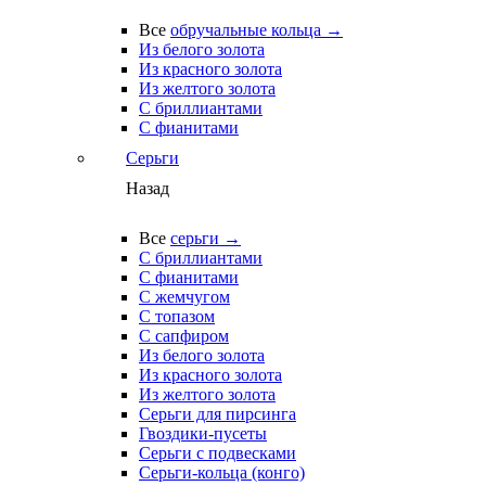
Все
обручальные кольца →
Из белого золота
Из красного золота
Из желтого золота
С бриллиантами
С фианитами
Серьги
Назад
Все
серьги →
С бриллиантами
С фианитами
С жемчугом
С топазом
С сапфиром
Из белого золота
Из красного золота
Из желтого золота
Серьги для пирсинга
Гвоздики-пусеты
Серьги с подвесками
Серьги-кольца (конго)