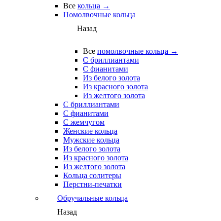
Все
кольца →
Помолвочные кольца
Назад
Все
помолвочные кольца →
С бриллиантами
С фианитами
Из белого золота
Из красного золота
Из желтого золота
С бриллиантами
С фианитами
С жемчугом
Женские кольца
Мужские кольца
Из белого золота
Из красного золота
Из желтого золота
Кольца солитеры
Перстни-печатки
Обручальные кольца
Назад