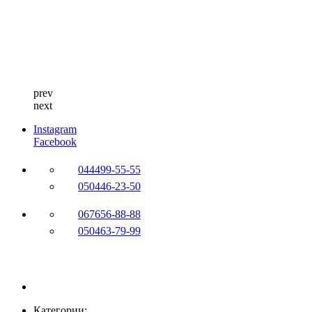
prev
next
Instagram
Facebook
044
499-55-55
050
446-23-50
067
656-88-88
050
463-79-99
Категории: