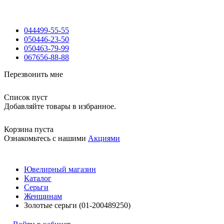
044
499-55-55
050
446-23-50
050
463-79-99
067
656-88-88
Перезвонить мне
Список пуст
Добавляйте товары в избранное.
Корзина пуста
Ознакомьтесь с нашими
Акциями
Ювелирный магазин
Каталог
Серьги
Женщинам
Золотые серьги (01-200489250)