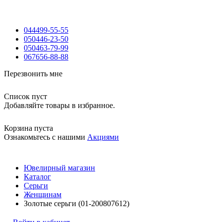
044
499-55-55
050
446-23-50
050
463-79-99
067
656-88-88
Перезвонить мне
Список пуст
Добавляйте товары в избранное.
Корзина пуста
Ознакомьтесь с нашими
Акциями
Ювелирный магазин
Каталог
Серьги
Женщинам
Золотые серьги (01-200807612)