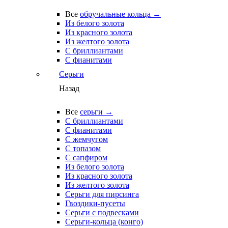
Все
обручальные кольца →
Из белого золота
Из красного золота
Из желтого золота
С бриллиантами
С фианитами
Серьги
Назад
Все
серьги →
С бриллиантами
С фианитами
С жемчугом
С топазом
С сапфиром
Из белого золота
Из красного золота
Из желтого золота
Серьги для пирсинга
Гвоздики-пусеты
Серьги с подвесками
Серьги-кольца (конго)