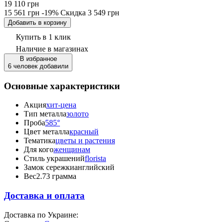
19 110 грн
15 561 грн
-19%
Скидка
3 549 грн
Добавить в корзину
Купить в 1 клик
Наличие
в магазинах
В избранное
6 человек добавили
Основные характеристики
Акция
хит-цена
Тип металла
золото
Проба
585°
Цвет металла
красный
Тематика
цветы и растения
Для кого
женщинам
Стиль украшений
florista
Замок сережки
английский
Вес
2.73 грамма
Доставка и оплата
Доставка по Украине: