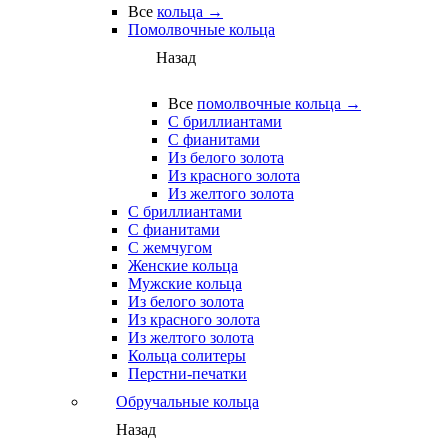
Все
кольца →
Помолвочные кольца
Назад
Все
помолвочные кольца →
С бриллиантами
С фианитами
Из белого золота
Из красного золота
Из желтого золота
С бриллиантами
С фианитами
С жемчугом
Женские кольца
Мужские кольца
Из белого золота
Из красного золота
Из желтого золота
Кольца солитеры
Перстни-печатки
Обручальные кольца
Назад