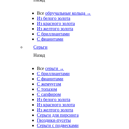
Все
обручальные кольца →
Из белого золота
Из красного золота
Из желтого золота
С бриллиантами
С фианитами
Серьги
Назад
Все
серьги →
С бриллиантами
С фианитами
С жемчугом
С топазом
С сапфиром
Из белого золота
Из красного золота
Из желтого золота
Серьги для пирсинга
Гвоздики-пусеты
Серьги с подвесками