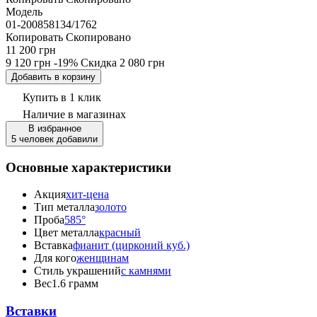
Модель
01-200858134/1762
Копировать
Скопировано
11 200 грн
9 120 грн
-19%
Скидка
2 080 грн
Добавить в корзину
Купить в 1 клик
Наличие
в магазинах
В избранное
5 человек добавили
Основные характеристики
Акция
хит-цена
Тип металла
золото
Проба
585°
Цвет металла
красный
Вставка
фианит (цирконий куб.)
Для кого
женщинам
Стиль украшений
с камнями
Вес
1.6 грамм
Вставки