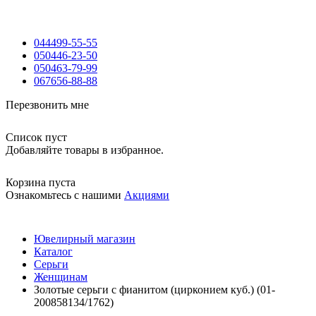
044
499-55-55
050
446-23-50
050
463-79-99
067
656-88-88
Перезвонить мне
Список пуст
Добавляйте товары в избранное.
Корзина пуста
Ознакомьтесь с нашими
Акциями
Ювелирный магазин
Каталог
Серьги
Женщинам
Золотые серьги с фианитом (цирконием куб.) (01-
200858134/1762)