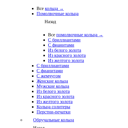
Все
кольца →
Помолвочные кольца
Назад
Все
помолвочные кольца →
С бриллиантами
С фианитами
Из белого золота
Из красного золота
Из желтого золота
С бриллиантами
С фианитами
С жемчугом
Женские кольца
Мужские кольца
Из белого золота
Из красного золота
Из желтого золота
Кольца солитеры
Перстни-печатки
Обручальные кольца
Назад