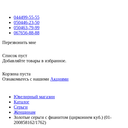
044
499-55-55
050
446-23-50
050
463-79-99
067
656-88-88
Перезвонить мне
Список пуст
Добавляйте товары в избранное.
Корзина пуста
Ознакомьтесь с нашими
Акциями
Ювелирный магазин
Каталог
Серьги
Женщинам
Золотые серьги с фианитом (цирконием куб.) (01-
200858162/1762)