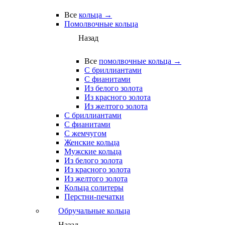
Все
кольца →
Помолвочные кольца
Назад
Все
помолвочные кольца →
С бриллиантами
С фианитами
Из белого золота
Из красного золота
Из желтого золота
С бриллиантами
С фианитами
С жемчугом
Женские кольца
Мужские кольца
Из белого золота
Из красного золота
Из желтого золота
Кольца солитеры
Перстни-печатки
Обручальные кольца
Назад