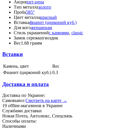
Акция
хит-цена
Тип металла
золото
Проба
585°
Цвет металла
красный
Вставка
фианит (цирконий куб.)
Для кого
женщинам
Стиль украшений
с камнями
,
classic
Замок сережки
гвоздик
Вес
1.68 грамм
Вставки
Камень, цвет
Вес
Фианит (цирконий куб.)
0.3
Доставка и оплата
Доставка по Украине:
Самовывоз
Смотреть на карте →
19 offline-магазинов в Украине
Службами доставки
Новая Почта, Автолюкс, Спецсвязь
Способы оплаты:
Наличными