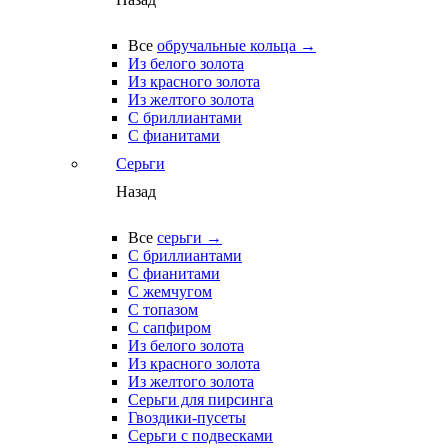
Все
обручальные кольца →
Из белого золота
Из красного золота
Из желтого золота
С бриллиантами
С фианитами
Серьги
Назад
Все
серьги →
С бриллиантами
С фианитами
С жемчугом
С топазом
С сапфиром
Из белого золота
Из красного золота
Из желтого золота
Серьги для пирсинга
Гвоздики-пусеты
Серьги с подвесками