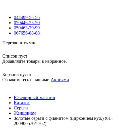
044
499-55-55
050
446-23-50
050
463-79-99
067
656-88-88
Перезвонить мне
Список пуст
Добавляйте товары в избранное.
Корзина пуста
Ознакомьтесь с нашими
Акциями
Ювелирный магазин
Каталог
Серьги
Женщинам
Золотые серьги с фианитом (цирконием куб.) (01-
200900570/1762)