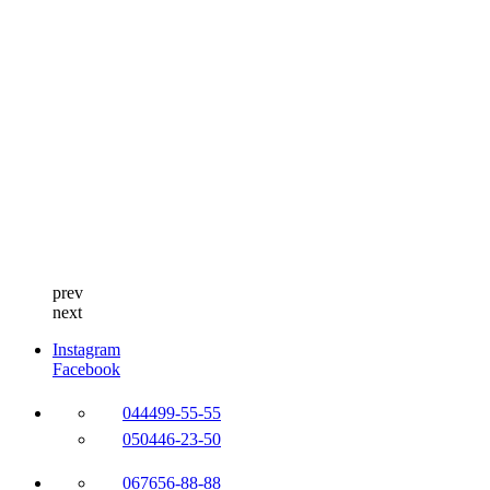
prev
next
Instagram
Facebook
044
499-55-55
050
446-23-50
067
656-88-88