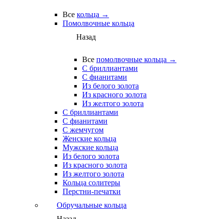
Все
кольца →
Помолвочные кольца
Назад
Все
помолвочные кольца →
С бриллиантами
С фианитами
Из белого золота
Из красного золота
Из желтого золота
С бриллиантами
С фианитами
С жемчугом
Женские кольца
Мужские кольца
Из белого золота
Из красного золота
Из желтого золота
Кольца солитеры
Перстни-печатки
Обручальные кольца
Назад