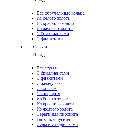
Все
обручальные кольца →
Из белого золота
Из красного золота
Из желтого золота
С бриллиантами
С фианитами
Серьги
Назад
Все
серьги →
С бриллиантами
С фианитами
С жемчугом
С топазом
С сапфиром
Из белого золота
Из красного золота
Из желтого золота
Серьги для пирсинга
Гвоздики-пусеты
Серьги с подвесками