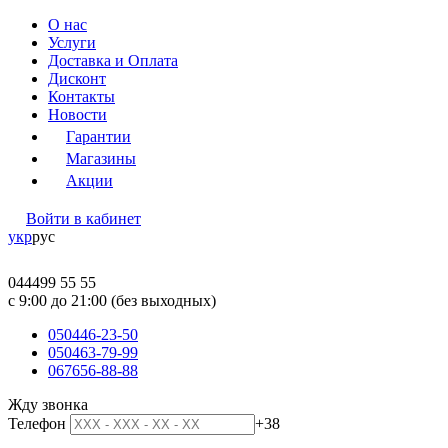
О нас
Услуги
Доставка и Оплата
Дисконт
Контакты
Новости
Гарантии
Магазины
Акции
Войти в кабинет
укр
рус
044
499 55 55
c 9:00 до 21:00 (без выходных)
050
446-23-50
050
463-79-99
067
656-88-88
Жду звонка
Телефон
+38