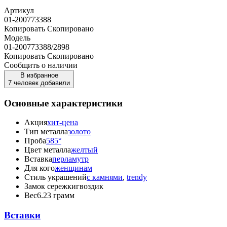
Артикул
01-200773388
Копировать
Скопировано
Модель
01-200773388/2898
Копировать
Скопировано
Сообщить о наличии
В избранное
7 человек добавили
Основные характеристики
Акция
хит-цена
Тип металла
золото
Проба
585°
Цвет металла
желтый
Вставка
перламутр
Для кого
женщинам
Стиль украшений
с камнями
,
trendy
Замок сережки
гвоздик
Вес
6.23 грамм
Вставки