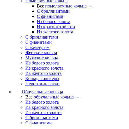
Помолвочные кольца
Все
помолвочные кольца →
С бриллиантами
С фианитами
Из белого золота
Из красного золота
Из желтого золота
С бриллиантами
С фианитами
С жемчугом
Женские кольца
Мужские кольца
Из белого золота
Из красного золота
Из желтого золота
Кольца солитеры
Перстни-печатки
Обручальные кольца
Все
обручальные кольца →
Из белого золота
Из красного золота
Из желтого золота
С бриллиантами
С фианитами