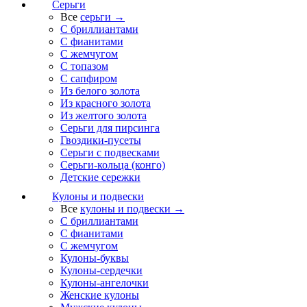
Серьги
Все
серьги →
С бриллиантами
С фианитами
С жемчугом
С топазом
С сапфиром
Из белого золота
Из красного золота
Из желтого золота
Серьги для пирсинга
Гвоздики-пусеты
Серьги с подвесками
Серьги-кольца (конго)
Детские сережки
Кулоны и подвески
Все
кулоны и подвески →
С бриллиантами
С фианитами
С жемчугом
Кулоны-буквы
Кулоны-сердечки
Кулоны-ангелочки
Женские кулоны