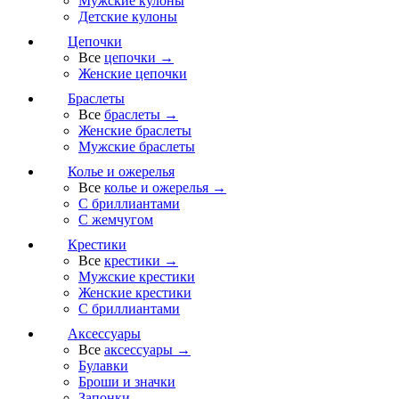
Мужские кулоны
Детские кулоны
Цепочки
Все
цепочки →
Женские цепочки
Браслеты
Все
браслеты →
Женские браслеты
Мужские браслеты
Колье и ожерелья
Все
колье и ожерелья →
С бриллиантами
С жемчугом
Крестики
Все
крестики →
Мужские крестики
Женские крестики
С бриллиантами
Аксессуары
Все
аксессуары →
Булавки
Броши и значки
Запонки