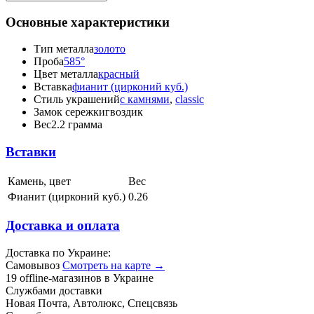
Основные характеристики
Тип металла
золото
Проба
585°
Цвет металла
красный
Вставка
фианит (цирконий куб.)
Стиль украшений
с камнями
,
classic
Замок сережки
гвоздик
Вес
2.2 грамма
Вставки
Камень, цвет
Вес
Фианит (цирконий куб.)
0.26
Доставка и оплата
Доставка по Украине:
Самовывоз
Смотреть на карте →
19 offline-магазинов в Украине
Службами доставки
Новая Почта, Автолюкс, Спецсвязь