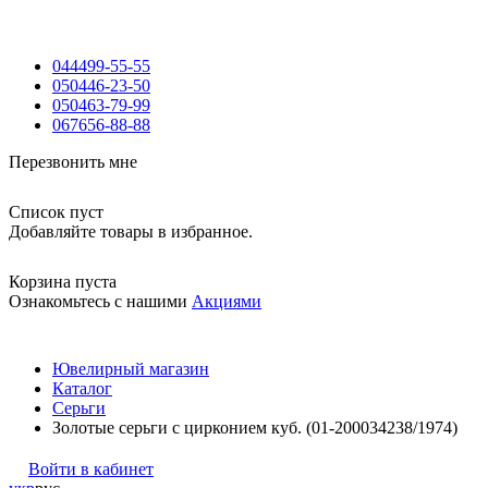
044
499-55-55
050
446-23-50
050
463-79-99
067
656-88-88
Перезвонить мне
Список пуст
Добавляйте товары в избранное.
Корзина пуста
Ознакомьтесь с нашими
Акциями
Ювелирный магазин
Каталог
Серьги
Золотые серьги с цирконием куб. (01-200034238/1974)
Войти в кабинет