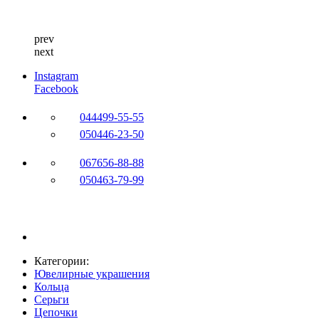
prev
next
Instagram
Facebook
044
499-55-55
050
446-23-50
067
656-88-88
050
463-79-99
Категории:
Ювелирные украшения
Кольца
Серьги
Цепочки