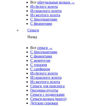
Все
обручальные кольца →
Из белого золота
Из красного золота
Из желтого золота
С бриллиантами
С фианитами
Серьги
Назад
Все
серьги →
С бриллиантами
С фианитами
С жемчугом
С топазом
С сапфиром
Из белого золота
Из красного золота
Из желтого золота
Серьги для пирсинга
Гвоздики-пусеты
Серьги с подвесками
Серьги-кольца (конго)
Детские сережки