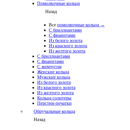
Помолвочные кольца
Назад
Все
помолвочные кольца →
С бриллиантами
С фианитами
Из белого золота
Из красного золота
Из желтого золота
С бриллиантами
С фианитами
С жемчугом
Женские кольца
Мужские кольца
Из белого золота
Из красного золота
Из желтого золота
Кольца солитеры
Перстни-печатки
Обручальные кольца
Назад