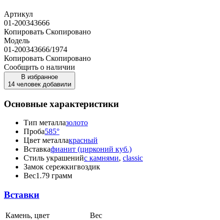
Артикул
01-200343666
Копировать
Скопировано
Модель
01-200343666/1974
Копировать
Скопировано
Сообщить о наличии
В избранное
14 человек добавили
Основные характеристики
Тип металла
золото
Проба
585°
Цвет металла
красный
Вставка
фианит (цирконий куб.)
Стиль украшений
с камнями
,
classic
Замок сережки
гвоздик
Вес
1.79 грамм
Вставки
Камень, цвет
Вес