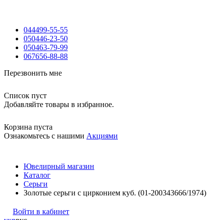
044
499-55-55
050
446-23-50
050
463-79-99
067
656-88-88
Перезвонить мне
Список пуст
Добавляйте товары в избранное.
Корзина пуста
Ознакомьтесь с нашими
Акциями
Ювелирный магазин
Каталог
Серьги
Золотые серьги с цирконием куб. (01-200343666/1974)
Войти в кабинет