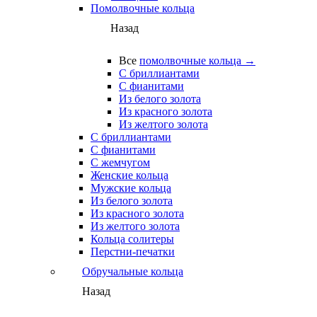
Помолвочные кольца
Назад
Все
помолвочные кольца →
С бриллиантами
С фианитами
Из белого золота
Из красного золота
Из желтого золота
С бриллиантами
С фианитами
С жемчугом
Женские кольца
Мужские кольца
Из белого золота
Из красного золота
Из желтого золота
Кольца солитеры
Перстни-печатки
Обручальные кольца
Назад