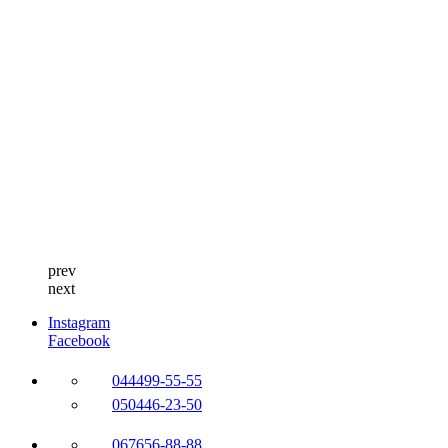
prev
next
Instagram
Facebook
044
499-55-55
050
446-23-50
067
656-88-88