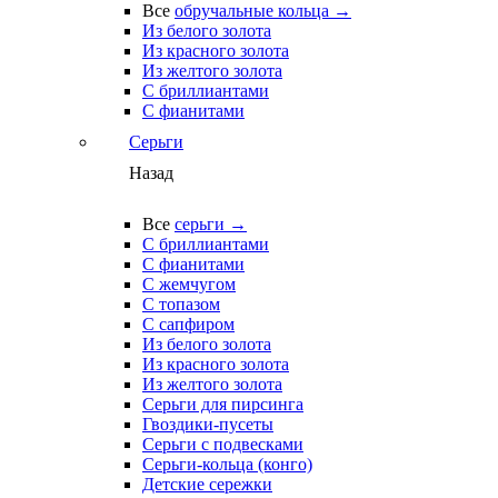
Все
обручальные кольца →
Из белого золота
Из красного золота
Из желтого золота
С бриллиантами
С фианитами
Серьги
Назад
Все
серьги →
С бриллиантами
С фианитами
С жемчугом
С топазом
С сапфиром
Из белого золота
Из красного золота
Из желтого золота
Серьги для пирсинга
Гвоздики-пусеты
Серьги с подвесками
Серьги-кольца (конго)
Детские сережки