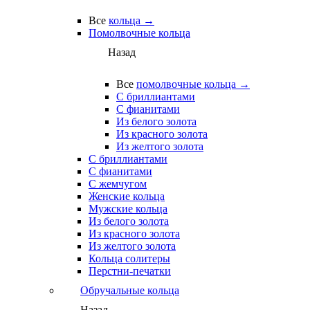
Все
кольца →
Помолвочные кольца
Назад
Все
помолвочные кольца →
С бриллиантами
С фианитами
Из белого золота
Из красного золота
Из желтого золота
С бриллиантами
С фианитами
С жемчугом
Женские кольца
Мужские кольца
Из белого золота
Из красного золота
Из желтого золота
Кольца солитеры
Перстни-печатки
Обручальные кольца
Назад