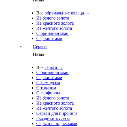
Все
обручальные кольца →
Из белого золота
Из красного золота
Из желтого золота
С бриллиантами
С фианитами
Серьги
Назад
Все
серьги →
С бриллиантами
С фианитами
С жемчугом
С топазом
С сапфиром
Из белого золота
Из красного золота
Из желтого золота
Серьги для пирсинга
Гвоздики-пусеты
Серьги с подвесками