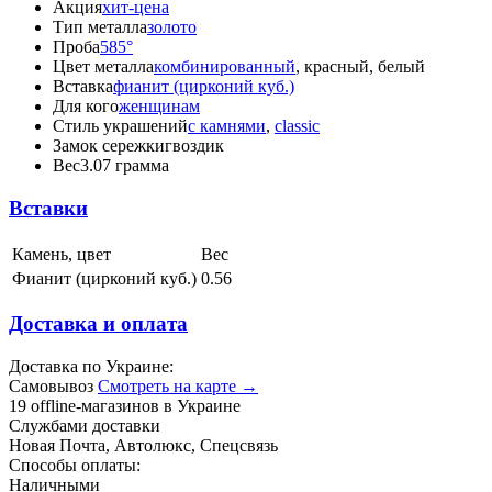
Акция
хит-цена
Тип металла
золото
Проба
585°
Цвет металла
комбинированный
, красный, белый
Вставка
фианит (цирконий куб.)
Для кого
женщинам
Стиль украшений
с камнями
,
classic
Замок сережки
гвоздик
Вес
3.07 грамма
Вставки
Камень, цвет
Вес
Фианит (цирконий куб.)
0.56
Доставка и оплата
Доставка по Украине:
Самовывоз
Смотреть на карте →
19 offline-магазинов в Украине
Службами доставки
Новая Почта, Автолюкс, Спецсвязь
Способы оплаты:
Наличными