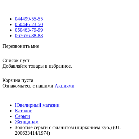
044
499-55-55
050
446-23-50
050
463-79-99
067
656-88-88
Перезвонить мне
Список пуст
Добавляйте товары в избранное.
Корзина пуста
Ознакомьтесь с нашими
Акциями
Ювелирный магазин
Каталог
Серьги
Женщинам
Золотые серьги с фианитом (цирконием куб.) (01-
200633414/1974)