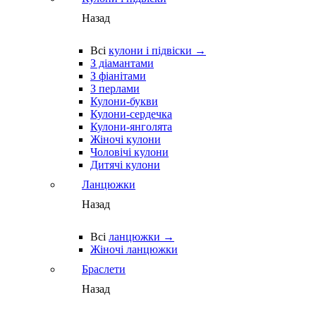
Назад
Всі
кулони і підвіски →
З діамантами
З фіанітами
З перлами
Кулони-букви
Кулони-сердечка
Кулони-янголята
Жіночі кулони
Чоловічі кулони
Дитячі кулони
Ланцюжки
Назад
Всі
ланцюжки →
Жіночі ланцюжки
Браслети
Назад