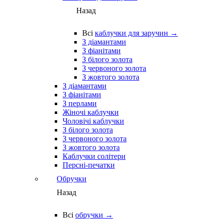
Назад
Всі
каблучки для заручин →
З діамантами
З фіанітами
З білого золота
З червоного золота
З жовтого золота
З діамантами
З фіанітами
З перлами
Жіночі каблучки
Чоловічі каблучки
З білого золота
З червоного золота
З жовтого золота
Каблучки солітери
Персні-печатки
Обручки
Назад
Всі
обручки →