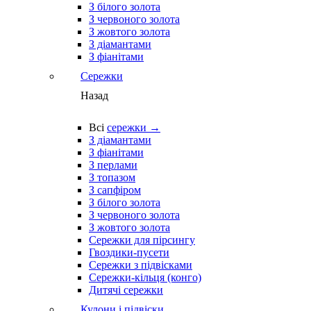
З білого золота
З червоного золота
З жовтого золота
З діамантами
З фіанітами
Сережки
Назад
Всі
сережки →
З діамантами
З фіанітами
З перлами
З топазом
З сапфіром
З білого золота
З червоного золота
З жовтого золота
Сережки для пірсингу
Гвоздики-пусети
Сережки з підвісками
Сережки-кільця (конго)
Дитячі сережки
Кулони і підвіски