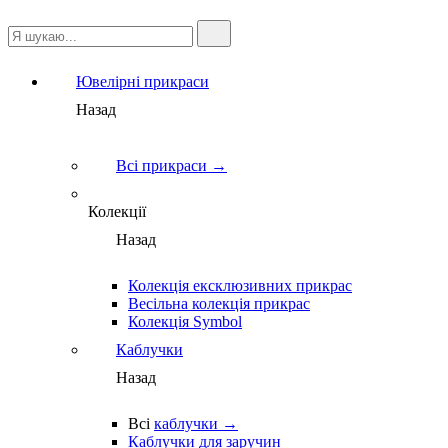
Ювелірні прикраси
Назад
Всі прикраси →
Колекції
Назад
Колекція ексклюзивних прикрас
Весільна колекція прикрас
Колекція Symbol
Каблучки
Назад
Всі
каблучки →
Каблучки для заручин