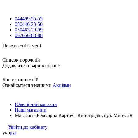
044
499-55-55
050
446-23-50
050
463-79-99
067
656-88-88
Передзвоніть мені
Список порожній
Додавайте товари в обране.
Кошик порожній
Ознайомтеся з нашими
Акціями
Ювелірний магазин
Наші магазини
Магазин «Ювелірна Карта» - Виноградів, вул. Миру, 28
Увійти до кабінету
укр
рус