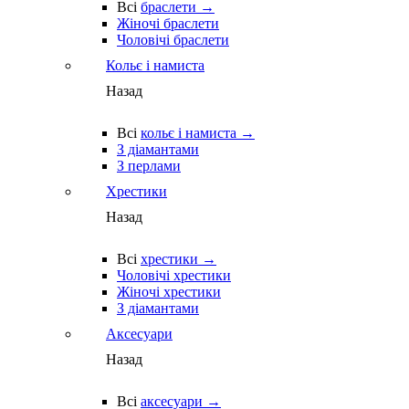
Всі
браслети →
Жіночі браслети
Чоловічі браслети
Кольє і намиста
Назад
Всі
кольє і намиста →
З діамантами
З перлами
Хрестики
Назад
Всі
хрестики →
Чоловічі хрестики
Жіночі хрестики
З діамантами
Аксесуари
Назад
Всі
аксесуари →