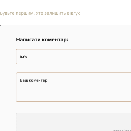
Відгуки
(0)
Будьте першим, хто залишить відгук
Написати коментар:
Ім'я
Ваш коментар
Додавайте з