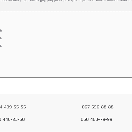
ть
ть
ть
4
499-55-55
067
656-88-88
0
446-23-50
050
463-79-99