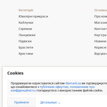
Категорії:
Основна
Ювелірні прикраси
Про ко
Каблучки
Магази
Сережки
Контак
Ланцюжки
Кар'єра
Підвіски
Новини
Браслети
Корисні 
Хрестики
Відгуки 
Товариство з обмеженою вiдповiдальнiстю «ПРИКРАСИ СВІТУ». Міс
Сookies
Інформація про вартість доставки міститься у розділі «Оплата та
Продовжуючи користуватися сайтом
diamant.ua
ви підтверджуєте
що ознайомилися з
публічною офертою
,
положенням про
конфіденційність
і погоджуєтеся з використанням файлів cookie.
Прийняти
Детальніше →