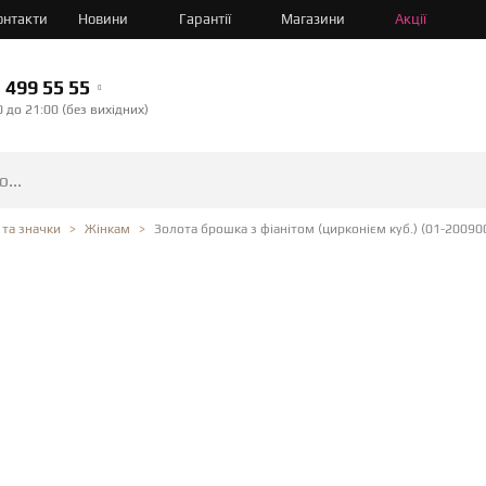
онтакти
Новини
Гарантії
Магазини
Акції
499 55 55
0 до 21:00 (без вихідних)
Золота брошка з фіанітом (цирконієм куб.) (01-2009
та значки
Жінкам