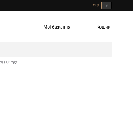
укр
рус
Мої бажання
Кошик
00533/1762)