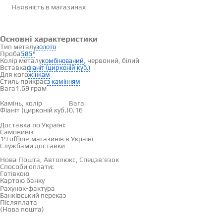
Наявність
в магазинах
Основні характеристики
Тип металу
золото
Проба
585°
Колір металу
, червоний, білий
комбінований
Вставка
фіаніт (цирконій куб.)
Для кого
жінкам
Стиль прикрас
з камінням
Вага
1.69 грам
Вставки
Камінь, колір
Вага
Фіаніт (цирконій куб.)
0.16
Доставка і оплата
Доставка по Україні:
Самовивіз
Дивитися на карті →
19 offline-магазинів в Україні
Службами доставки
Нова Пошта, Автолюкс, Спецзв'язок
Способи оплати:
Готівкою
Картою банку
Рахунок-фактура
Банківський переказ
Післяплата
(Нова пошта)