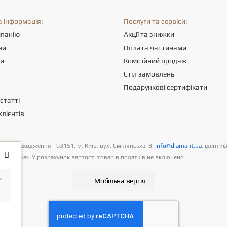
 інформація:
Послуги та сервіси:
мпанію
Акції та знижки
ни
Оплата частинами
ти
Комісійний продаж
Стіл замовлень
Подарункові сертифікати
статті
клієнтів
цезнаходження - 03151, м. Київ, вул. Смілянська, 8,
info@diamant.ua
, іденти
 доставка». У розрахунок вартості товарів податків не включено
,
Мобільна версія