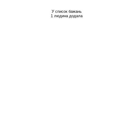
У список бажань
1 людина додала