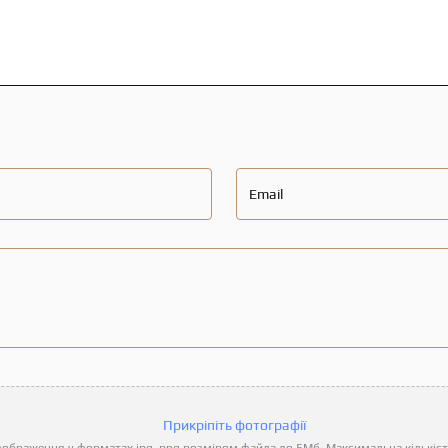
Email
Прикріпіть фотографії
ображення у форматах jpg, png розміром файла до 5Мб. Максимальна кількість