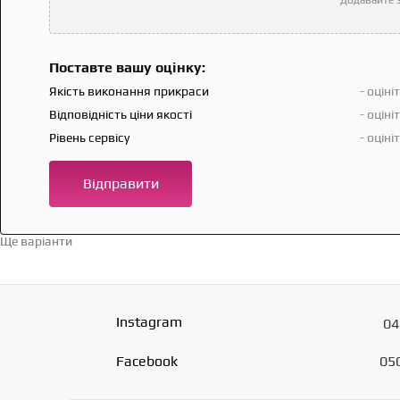
Поставте вашу оцінку:
Якість виконання прикраси
- оціні
Відповідність ціни якості
- оціні
Рівень сервісу
- оціні
Відправити
Ще варіанти
Перейти в каталог →
Instagram
04
Facebook
05