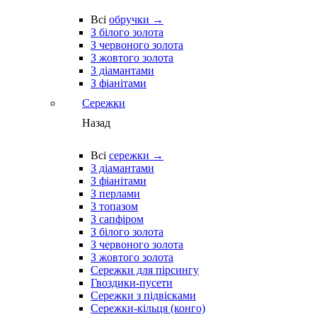
Всі
обручки →
З білого золота
З червоного золота
З жовтого золота
З діамантами
З фіанітами
Сережки
Назад
Всі
сережки →
З діамантами
З фіанітами
З перлами
З топазом
З сапфіром
З білого золота
З червоного золота
З жовтого золота
Сережки для пірсингу
Гвоздики-пусети
Сережки з підвісками
Сережки-кільця (конго)