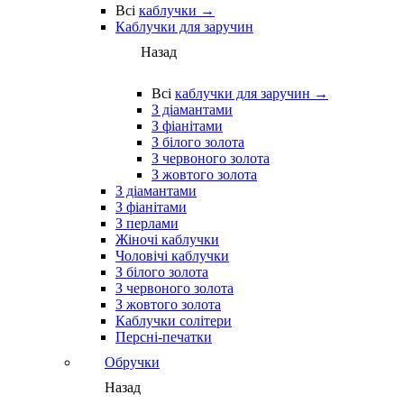
Всі
каблучки →
Каблучки для заручин
Назад
Всі
каблучки для заручин →
З діамантами
З фіанітами
З білого золота
З червоного золота
З жовтого золота
З діамантами
З фіанітами
З перлами
Жіночі каблучки
Чоловічі каблучки
З білого золота
З червоного золота
З жовтого золота
Каблучки солітери
Персні-печатки
Обручки
Назад