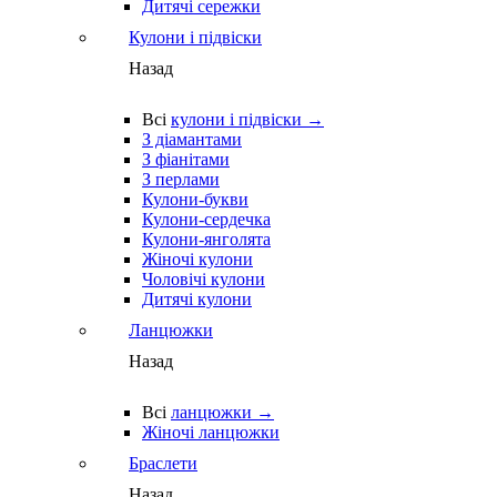
Дитячі сережки
Кулони і підвіски
Назад
Всі
кулони і підвіски →
З діамантами
З фіанітами
З перлами
Кулони-букви
Кулони-сердечка
Кулони-янголята
Жіночі кулони
Чоловічі кулони
Дитячі кулони
Ланцюжки
Назад
Всі
ланцюжки →
Жіночі ланцюжки
Браслети
Назад