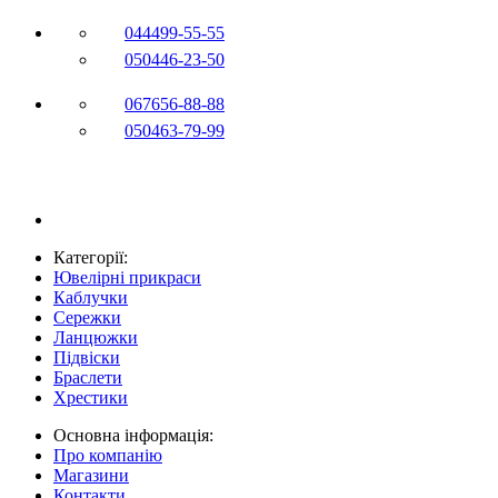
044
499-55-55
050
446-23-50
067
656-88-88
050
463-79-99
Категорії:
Ювелірні прикраси
Каблучки
Сережки
Ланцюжки
Підвіски
Браслети
Хрестики
Основна інформація:
Про компанію
Магазини
Контакти