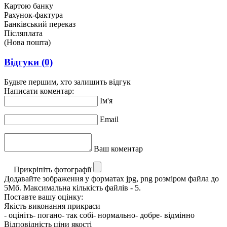
Картою банку
Рахунок-фактура
Банківський переказ
Післяплата
(Нова пошта)
Відгуки
(0)
Будьте першим, хто залишить відгук
Написати коментар:
Ім'я
Email
Ваш коментар
Прикріпіть фотографії
Додавайте зображення у форматах jpg, png розміром файла до
5Мб. Максимальна кількість файлів - 5.
Поставте вашу оцінку:
Якість виконання прикраси
- оцініть
- погано
- так собі
- нормально
- добре
- відмінно
Відповідність ціни якості