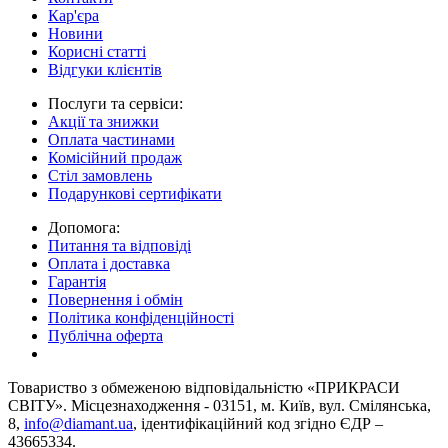
Кар'єра
Новини
Корисні статті
Відгуки клієнтів
Послуги та сервіси:
Акції та знижки
Оплата частинами
Комісійний продаж
Стіл замовлень
Подарункові сертифікати
Допомога:
Питання та відповіді
Оплата і доставка
Гарантія
Повернення і обмін
Політика конфіденційності
Публічна оферта
Товариство з обмеженою вiдповiдальнiстю «ПРИКРАСИ
СВІТУ». Місцезнаходження - 03151, м. Київ, вул. Смілянська,
8,
info@diamant.ua
, ідентифікаційний код згідно ЄДР –
43665334.