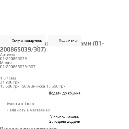
Хочу в подарунок
Поділитися
Золота каблучка з діамантами (01-
200865039/307)
Артикул
01-200865039
Модель
01-200865039/307
17
1.5 грам
Визначити розмір
31 200 грн
15 600 грн
-50%
Знижка
15 600 грн
Додати до кошика
Купити в 1 клік
Наявність
в магазинах
У список бажань
2 людини додали
Основні характеристики