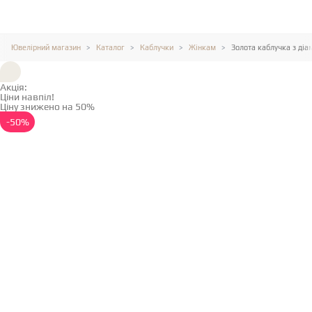
Ювелірний магазин
Каталог
Каблучки
Жінкам
Золота каблучка з ді
Акція:
Ціни навпіл!
Ціну знижено на 50%
Детальніше →
-50%