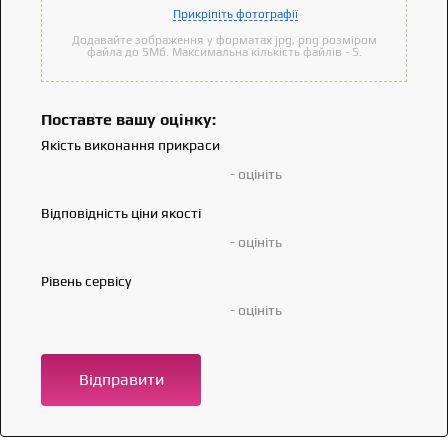
Прикріпіть фотографії
Додавайте зображення у форматах jpg, png розміром
файла до 5Мб. Максимальна кількість файлів - 5.
Поставте вашу оцінку:
Якість виконання прикраси
- оцініть
Відповідність ціни якості
- оцініть
Рівень сервісу
- оцініть
Відправити