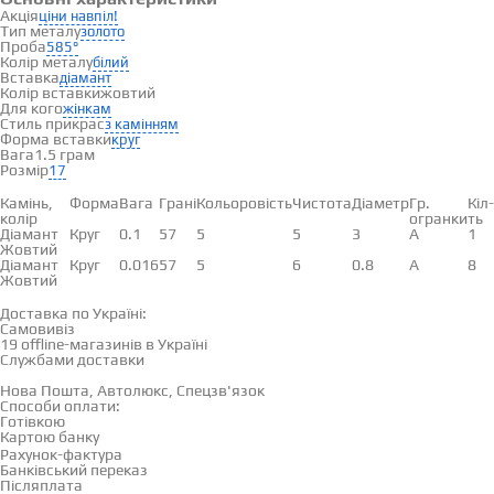
Акція
ціни навпіл!
Тип металу
золото
Проба
585°
Колір металу
білий
Вставка
діамант
Колір вставки
жовтий
Для кого
жінкам
Стиль прикрас
з камінням
Форма вставки
круг
Вага
1.5 грам
Розмір
17
Вставки
Камінь,
Форма
Вага
Грані
Кольоровість
Чистота
Діаметр
Гр.
Кіл-
колір
огранки
ть
Діамант
Круг
0.1
57
5
5
3
А
1
Жовтий
Діамант
Круг
0.016
57
5
6
0.8
А
8
Жовтий
Доставка і оплата
Доставка по Україні:
Самовивіз
Дивитися на карті →
19 offline-магазинів в Україні
Службами доставки
Нова Пошта, Автолюкс, Спецзв'язок
Способи оплати:
Готівкою
Картою банку
Рахунок-фактура
Банківський переказ
Післяплата