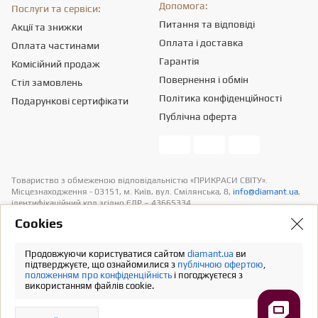
Допомога:
Послуги та сервіси:
Питання та відповіді
Акції та знижки
Оплата і доставка
Оплата частинами
Гарантія
Комісійний продаж
Повернення і обмін
Стіл замовлень
Політика конфіденційності
Подарункові сертифікати
Публічна оферта
Товариство з обмеженою вiдповiдальнiстю «ПРИКРАСИ СВІТУ».
Місцезнаходження - 03151, м. Київ, вул. Смілянська, 8,
info@diamant.ua
,
ідентифікаційний код згідно ЄДР – 43665334.
Інформація про вартість доставки міститься у розділі «Оплата та
Сookies
доставка». У розрахунок вартості товарів податків не включено
Продовжуючи користуватися сайтом
diamant.ua
ви
Повна версія
підтверджуєте, що ознайомилися з
публічною офертою
,
положенням про конфіденційність
і погоджуєтеся з
використанням файлів cookie.