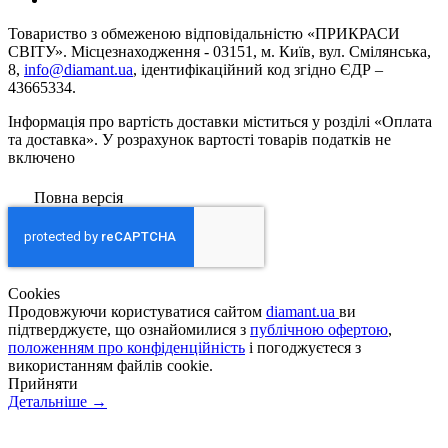
Товариство з обмеженою вiдповiдальнiстю «ПРИКРАСИ
СВІТУ». Місцезнаходження - 03151, м. Київ, вул. Смілянська,
8,
info@diamant.ua
, ідентифікаційний код згідно ЄДР –
43665334.
Інформація про вартість доставки міститься у розділі «Оплата
та доставка». У розрахунок вартості товарів податків не
включено
Повна версія
Сookies
Продовжуючи користуватися сайтом
diamant.ua
ви
підтверджуєте, що ознайомилися з
публічною офертою
,
положенням про конфіденційність
і погоджуєтеся з
використанням файлів cookie.
Прийняти
Детальніше →