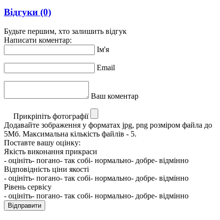
Відгуки
(0)
Будьте першим, хто залишить відгук
Написати коментар:
Ім'я
Email
Ваш коментар
Прикріпіть фотографії
Додавайте зображення у форматах jpg, png розміром файла до
5Мб. Максимальна кількість файлів - 5.
Поставте вашу оцінку:
Якість виконання прикраси
- оцініть
- погано
- так собі
- нормально
- добре
- відмінно
Відповідність ціни якості
- оцініть
- погано
- так собі
- нормально
- добре
- відмінно
Рівень сервісу
- оцініть
- погано
- так собі
- нормально
- добре
- відмінно
Відправити