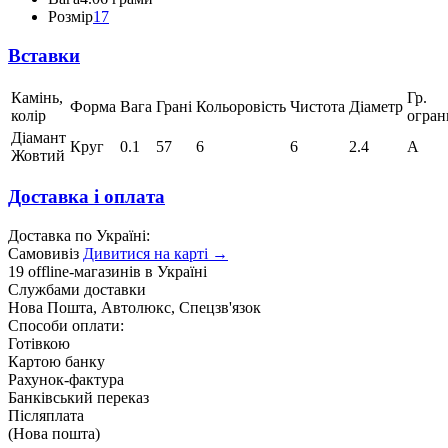
Розмір
17
Вставки
Камінь,
Гр.
Форма
Вага
Грані
Кольоровість
Чистота
Діаметр
колір
огран
Діамант
Круг
0.1
57
6
6
2.4
А
Жовтий
Доставка і оплата
Доставка по Україні:
Самовивіз
Дивитися на карті →
19 offline-магазинів в Україні
Службами доставки
Нова Пошта, Автолюкс, Спецзв'язок
Способи оплати:
Готівкою
Картою банку
Рахунок-фактура
Банківський переказ
Післяплата
(Нова пошта)