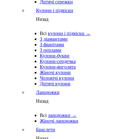
Дитячі сережки
Кулони і підвіски
Назад
Всі
кулони і підвіски →
З діамантами
З фіанітами
З перлами
Кулони-букви
Кулони-сердечка
Кулони-янголята
Жіночі кулони
Чоловічі кулони
Дитячі кулони
Ланцюжки
Назад
Всі
ланцюжки →
Жіночі ланцюжки
Браслети
Назад