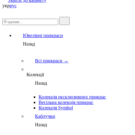
Увійти до кабінету
укр
рус
Ювелірні прикраси
Назад
Всі прикраси →
Колекції
Назад
Колекція ексклюзивних прикрас
Весільна колекція прикрас
Колекція Symbol
Каблучки
Назад