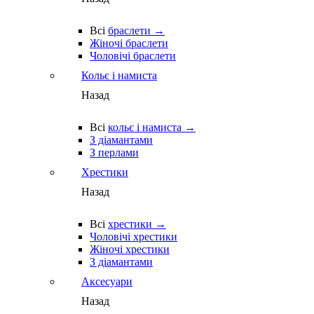
Всі
браслети →
Жіночі браслети
Чоловічі браслети
Кольє і намиста
Назад
Всі
кольє і намиста →
З діамантами
З перлами
Хрестики
Назад
Всі
хрестики →
Чоловічі хрестики
Жіночі хрестики
З діамантами
Аксесуари
Назад