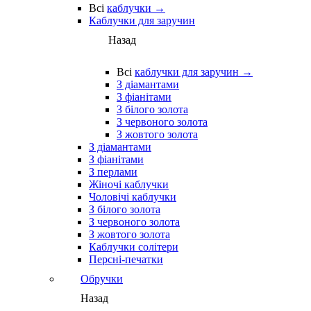
Всі
каблучки →
Каблучки для заручин
Назад
Всі
каблучки для заручин →
З діамантами
З фіанітами
З білого золота
З червоного золота
З жовтого золота
З діамантами
З фіанітами
З перлами
Жіночі каблучки
Чоловічі каблучки
З білого золота
З червоного золота
З жовтого золота
Каблучки солітери
Персні-печатки
Обручки
Назад