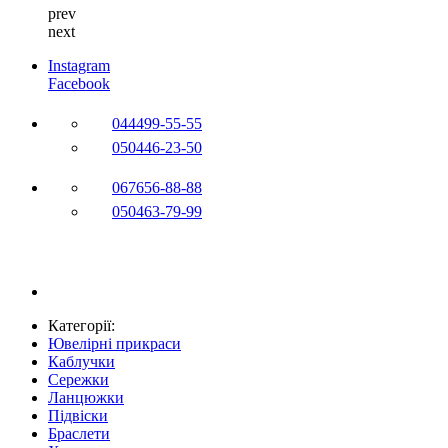
prev
next
Instagram
Facebook
044
499-55-55
050
446-23-50
067
656-88-88
050
463-79-99
Категорії:
Ювелірні прикраси
Каблучки
Сережки
Ланцюжки
Підвіски
Браслети