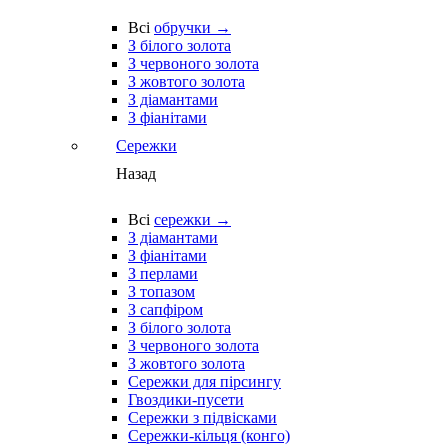
Всі
обручки →
З білого золота
З червоного золота
З жовтого золота
З діамантами
З фіанітами
Сережки
Назад
Всі
сережки →
З діамантами
З фіанітами
З перлами
З топазом
З сапфіром
З білого золота
З червоного золота
З жовтого золота
Сережки для пірсингу
Гвоздики-пусети
Сережки з підвісками
Сережки-кільця (конго)