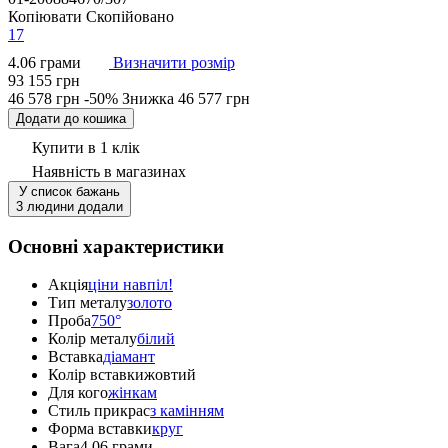
Копіювати
Скопійовано
17
4.06 грами
Визначити розмір
93 155 грн
46 578 грн
-50%
Знижка
46 577 грн
Додати до кошика
Купити в 1 клік
Наявність
в магазинах
У список бажань
3 людини додали
Основні характеристики
Акція
ціни навпіл!
Тип металу
золото
Проба
750°
Колір металу
білий
Вставка
діамант
Колір вставки
жовтий
Для кого
жінкам
Стиль прикрас
з камінням
Форма вставки
круг
Вага
4.06 грами