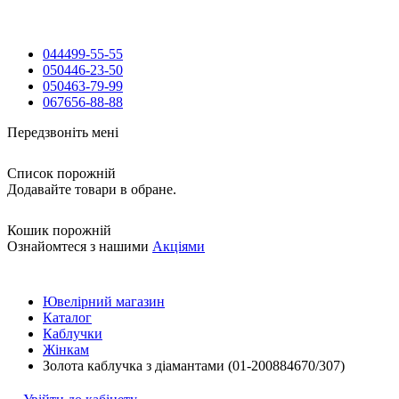
044
499-55-55
050
446-23-50
050
463-79-99
067
656-88-88
Передзвоніть мені
Список порожній
Додавайте товари в обране.
Кошик порожній
Ознайомтеся з нашими
Акціями
Ювелірний магазин
Каталог
Каблучки
Жінкам
Золота каблучка з діамантами (01-200884670/307)