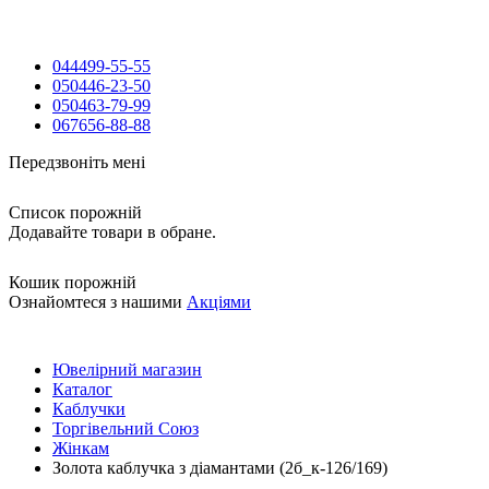
044
499-55-55
050
446-23-50
050
463-79-99
067
656-88-88
Передзвоніть мені
Список порожній
Додавайте товари в обране.
Кошик порожній
Ознайомтеся з нашими
Акціями
Ювелірний магазин
Каталог
Каблучки
Торгівельний Союз
Жінкам
Золота каблучка з діамантами (2б_к-126/169)