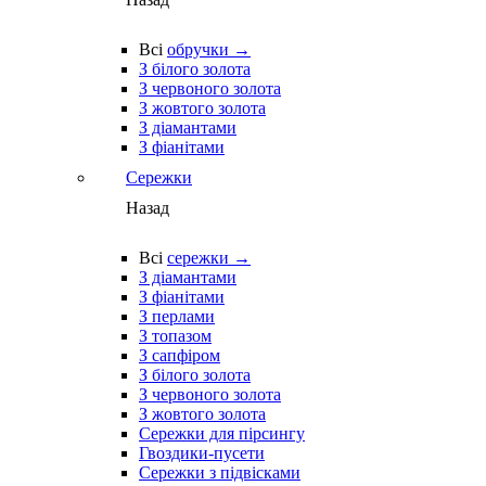
Всі
обручки →
З білого золота
З червоного золота
З жовтого золота
З діамантами
З фіанітами
Сережки
Назад
Всі
сережки →
З діамантами
З фіанітами
З перлами
З топазом
З сапфіром
З білого золота
З червоного золота
З жовтого золота
Сережки для пірсингу
Гвоздики-пусети
Сережки з підвісками