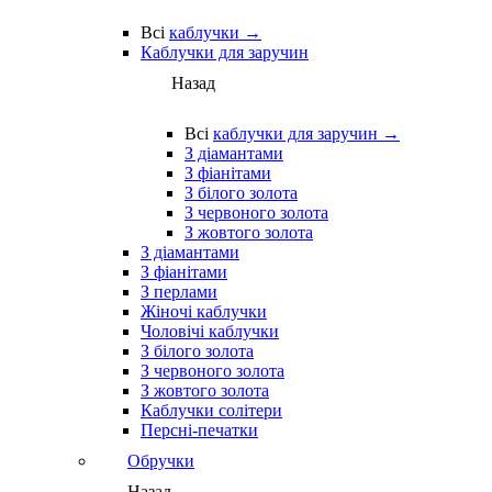
Всі
каблучки →
Каблучки для заручин
Назад
Всі
каблучки для заручин →
З діамантами
З фіанітами
З білого золота
З червоного золота
З жовтого золота
З діамантами
З фіанітами
З перлами
Жіночі каблучки
Чоловічі каблучки
З білого золота
З червоного золота
З жовтого золота
Каблучки солітери
Персні-печатки
Обручки
Назад