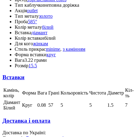
Тип каблучки
неповна доріжка
Акція
outlet
Тип металу
золото
Проба
585°
Колір металу
білий
Вставка
діамант
Колір вставки
білий
Для кого
жінкам
Стиль прикрас
minime
,
з камінням
Форма вставки
круг
Вага
3.22 грами
Розмір
15.5
Вставки
Камінь,
Кіл-
Форма
Вага
Грані
Кольоровість
Чистота
Діаметр
колір
ть
Діамант
Круг
0.08
57
5
5
1.5
7
Білий
Доставка і оплата
Доставка по Україні: