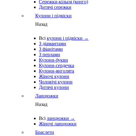
Сережки-кільця (конго)
Дитячі сережки
Кулони і підвіски
Назад
Всі
кулони і підвіски →
З діамантами
З фіанітами
З перлами
Кулони-букви
Кулони-сердечка
Кулони-янголята
Жіночі кулони
Чоловічі кулони
Дитячі кулони
Ланцюжки
Назад
Всі
ланцюжки →
Жіночі ланцюжки
Браслети