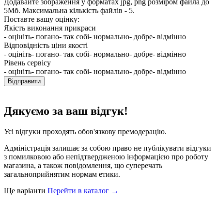
Додавайте зображення у форматах jpg, png розміром файла до
5Мб. Максимальна кількість файлів - 5.
Поставте вашу оцінку:
Якість виконання прикраси
- оцініть
- погано
- так собі
- нормально
- добре
- відмінно
Відповідність ціни якості
- оцініть
- погано
- так собі
- нормально
- добре
- відмінно
Рівень сервісу
- оцініть
- погано
- так собі
- нормально
- добре
- відмінно
Відправити
Дякуємо за ваш відгук!
Усі відгуки проходять обов'язкову премодерацію.
Адміністрація залишає за собою право не публікувати відгуки
з помилковою або непідтвердженою інформацією про роботу
магазина, а також повідомлення, що суперечать
загальноприйнятим нормам етики.
Ще варіанти
Перейти в каталог →