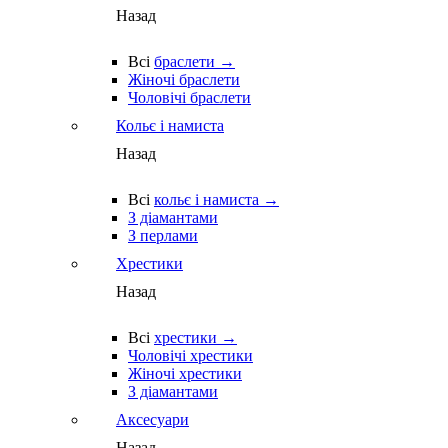
Назад
Всі
браслети →
Жіночі браслети
Чоловічі браслети
Кольє і намиста
Назад
Всі
кольє і намиста →
З діамантами
З перлами
Хрестики
Назад
Всі
хрестики →
Чоловічі хрестики
Жіночі хрестики
З діамантами
Аксесуари
Назад