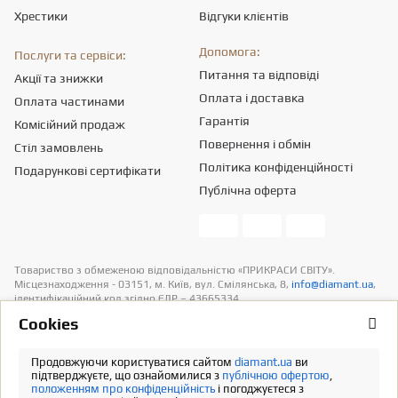
Хрестики
Відгуки клієнтів
Допомога:
Послуги та сервіси:
Питання та відповіді
Акції та знижки
Оплата і доставка
Оплата частинами
Гарантія
Комісійний продаж
Повернення і обмін
Стіл замовлень
Політика конфіденційності
Подарункові сертифікати
Публічна оферта
Товариство з обмеженою вiдповiдальнiстю «ПРИКРАСИ СВІТУ».
Місцезнаходження - 03151, м. Київ, вул. Смілянська, 8,
info@diamant.ua
,
ідентифікаційний код згідно ЄДР – 43665334.
Інформація про вартість доставки міститься у розділі «Оплата та
Сookies
доставка». У розрахунок вартості товарів податків не включено
Продовжуючи користуватися сайтом
diamant.ua
ви
Повна версія
підтверджуєте, що ознайомилися з
публічною офертою
,
положенням про конфіденційність
і погоджуєтеся з