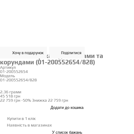
Хочу в подарунок
Поділитися
Золота каблучка з діамантами та
корундами (01-200552654/828)
Артикул
01-200552654
Модель
01-200552654/828
16
2.36 грами
Визначити розмір
45 518 грн
22 759 грн
-50%
Знижка
22 759 грн
Додати до кошика
Купити в 1 клік
Наявність
в магазинах
У список бажань