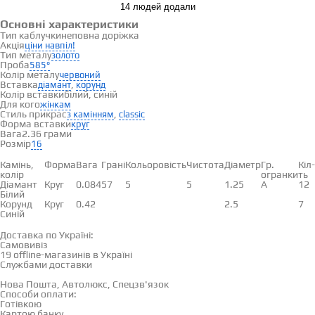
14 людей додали
Основні характеристики
Тип каблучки
неповна доріжка
Акція
ціни навпіл!
Тип металу
золото
Проба
585°
Колір металу
червоний
Вставка
,
діамант
корунд
Колір вставки
білий, синій
Для кого
жінкам
Стиль прикрас
,
з камінням
classic
Форма вставки
круг
Вага
2.36 грами
Розмір
16
Вставки
Камінь,
Форма
Вага
Грані
Кольоровість
Чистота
Діаметр
Гр.
Кіл-
колір
огранки
ть
Діамант
Круг
0.084
57
5
5
1.25
А
12
Білий
Корунд
Круг
0.42
2.5
7
Синій
Доставка і оплата
Доставка по Україні:
Самовивіз
Дивитися на карті →
19 offline-магазинів в Україні
Службами доставки
Нова Пошта, Автолюкс, Спецзв'язок
Способи оплати:
Готівкою
Картою банку