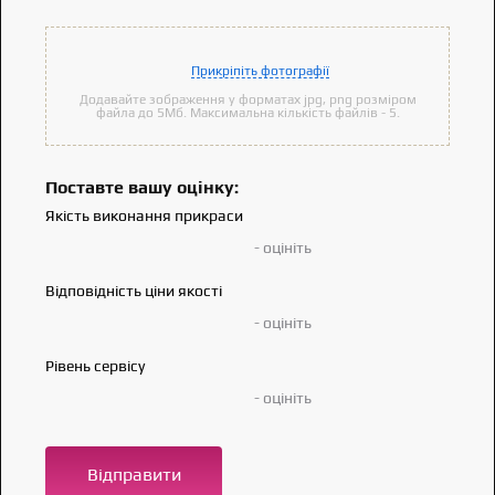
Прикріпіть фотографії
Додавайте зображення у форматах jpg, png розміром
файла до 5Мб. Максимальна кількість файлів - 5.
Поставте вашу оцінку:
Якість виконання прикраси
- оцініть
Відповідність ціни якості
- оцініть
Рівень сервісу
- оцініть
Відправити