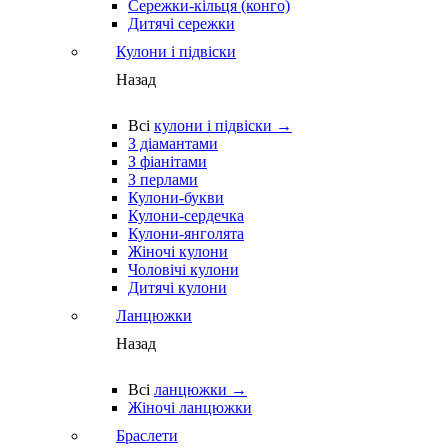
Сережки-кільця (конго)
Дитячі сережки
Кулони і підвіски
Назад
Всі
кулони і підвіски →
З діамантами
З фіанітами
З перлами
Кулони-букви
Кулони-сердечка
Кулони-янголята
Жіночі кулони
Чоловічі кулони
Дитячі кулони
Ланцюжки
Назад
Всі
ланцюжки →
Жіночі ланцюжки
Браслети