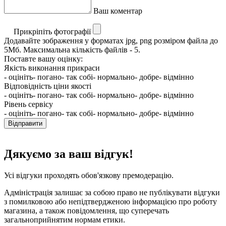
Ваш коментар
Прикріпіть фотографії
Додавайте зображення у форматах jpg, png розміром файла до
5Мб. Максимальна кількість файлів - 5.
Поставте вашу оцінку:
Якість виконання прикраси
- оцініть
- погано
- так собі
- нормально
- добре
- відмінно
Відповідність ціни якості
- оцініть
- погано
- так собі
- нормально
- добре
- відмінно
Рівень сервісу
- оцініть
- погано
- так собі
- нормально
- добре
- відмінно
Відправити
Дякуємо за ваш відгук!
Усі відгуки проходять обов'язкову премодерацію.
Адміністрація залишає за собою право не публікувати відгуки
з помилковою або непідтвердженою інформацією про роботу
магазина, а також повідомлення, що суперечать
загальноприйнятим нормам етики.