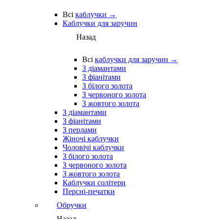
Всі
каблучки →
Каблучки для заручин
Назад
Всі
каблучки для заручин →
З діамантами
З фіанітами
З білого золота
З червоного золота
З жовтого золота
З діамантами
З фіанітами
З перлами
Жіночі каблучки
Чоловічі каблучки
З білого золота
З червоного золота
З жовтого золота
Каблучки солітери
Персні-печатки
Обручки
Назад