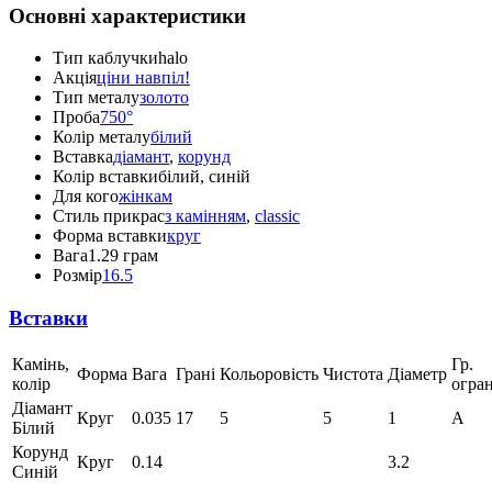
Основні характеристики
Тип каблучки
halo
Акція
ціни навпіл!
Тип металу
золото
Проба
750°
Колір металу
білий
Вставка
діамант
,
корунд
Колір вставки
білий, синій
Для кого
жінкам
Стиль прикрас
з камінням
,
classic
Форма вставки
круг
Вага
1.29 грам
Розмір
16.5
Вставки
Камінь,
Гр.
Форма
Вага
Грані
Кольоровість
Чистота
Діаметр
колір
огра
Діамант
Круг
0.035
17
5
5
1
А
Білий
Корунд
Круг
0.14
3.2
Синій