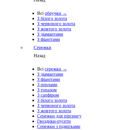
Всі
обручки →
З білого золота
З червоного золота
З жовтого золота
З діамантами
З фіанітами
Сережки
Назад
Всі
сережки →
З діамантами
З фіанітами
З перлами
З топазом
З сапфіром
З білого золота
З червоного золота
З жовтого золота
Сережки для пірсингу
Гвоздики-пусети
Сережки з підвісками