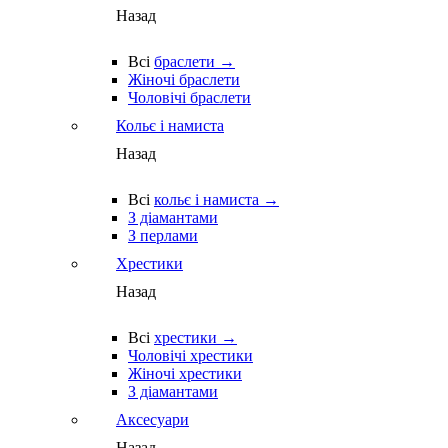
Назад
Всі
браслети →
Жіночі браслети
Чоловічі браслети
Кольє і намиста
Назад
Всі
кольє і намиста →
З діамантами
З перлами
Хрестики
Назад
Всі
хрестики →
Чоловічі хрестики
Жіночі хрестики
З діамантами
Аксесуари
Назад