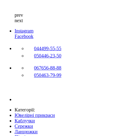
prev
next
Instagram
Facebook
044
499-55-55
050
446-23-50
067
656-88-88
050
463-79-99
Категорії:
Ювелірні прикраси
Каблучки
Сережки
Ланцюжки