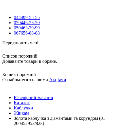
044
499-55-55
050
446-23-50
050
463-79-99
067
656-88-88
Передзвоніть мені
Список порожній
Додавайте товари в обране.
Кошик порожній
Ознайомтеся з нашими
Акціями
Ювелірний магазин
Каталог
Каблучки
Жінкам
Золота каблучка з діамантами та корундом (01-
200452953/828)