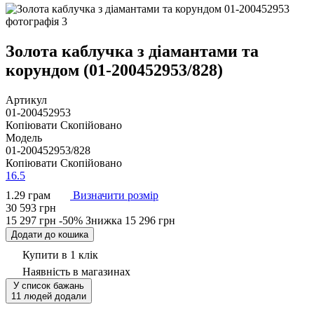
Золота каблучка з діамантами та
корундом (01-200452953/828)
Артикул
01-200452953
Копіювати
Скопійовано
Модель
01-200452953/828
Копіювати
Скопійовано
16.5
1.29 грам
Визначити розмір
30 593 грн
15 297 грн
-50%
Знижка
15 296 грн
Додати до кошика
Купити в 1 клік
Наявність
в магазинах
У список бажань
11 людей додали