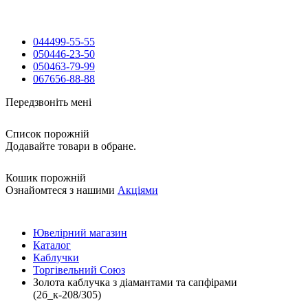
044
499-55-55
050
446-23-50
050
463-79-99
067
656-88-88
Передзвоніть мені
Список порожній
Додавайте товари в обране.
Кошик порожній
Ознайомтеся з нашими
Акціями
Ювелірний магазин
Каталог
Каблучки
Торгівельний Союз
Золота каблучка з діамантами та сапфірами
(2б_к-208/305)