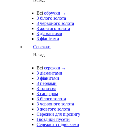
Всі
обручки →
З білого золота
З червоного золота
З жовтого золота
З діамантами
З фіанітами
Сережки
Назад
Всі
сережки →
З діамантами
З фіанітами
З перлами
З топазом
З сапфіром
З білого золота
З червоного золота
З жовтого золота
Сережки для пірсингу
Гвоздики-пусети
Сережки з підвісками