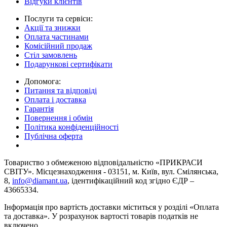
Відгуки клієнтів
Послуги та сервіси:
Акції та знижки
Оплата частинами
Комісійний продаж
Стіл замовлень
Подарункові сертифікати
Допомога:
Питання та відповіді
Оплата і доставка
Гарантія
Повернення і обмін
Політика конфіденційності
Публічна оферта
Товариство з обмеженою вiдповiдальнiстю «ПРИКРАСИ
СВІТУ». Місцезнаходження - 03151, м. Київ, вул. Смілянська,
8,
info@diamant.ua
, ідентифікаційний код згідно ЄДР –
43665334.
Інформація про вартість доставки міститься у розділі «Оплата
та доставка». У розрахунок вартості товарів податків не
включено