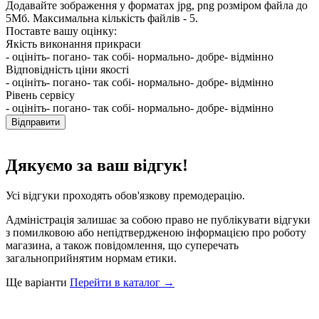
Додавайте зображення у форматах jpg, png розміром файла до
5Мб. Максимальна кількість файлів - 5.
Поставте вашу оцінку:
Якість виконання прикраси
- оцініть
- погано
- так собі
- нормально
- добре
- відмінно
Відповідність ціни якості
- оцініть
- погано
- так собі
- нормально
- добре
- відмінно
Рівень сервісу
- оцініть
- погано
- так собі
- нормально
- добре
- відмінно
Відправити
Дякуємо за ваш відгук!
Усі відгуки проходять обов'язкову премодерацію.
Адміністрація залишає за собою право не публікувати відгуки
з помилковою або непідтвердженою інформацією про роботу
магазина, а також повідомлення, що суперечать
загальноприйнятим нормам етики.
Ще варіанти
Перейти в каталог →