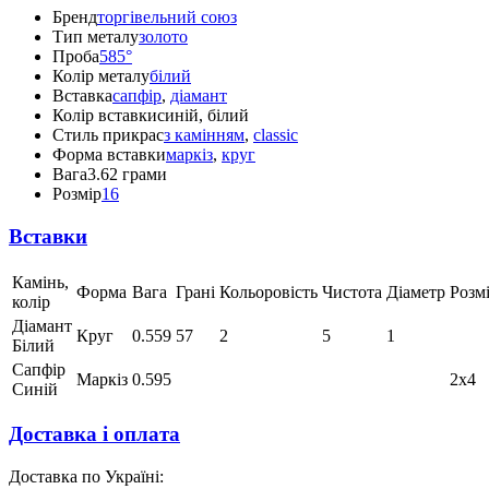
Бренд
торгівельний союз
Тип металу
золото
Проба
585°
Колір металу
білий
Вставка
сапфір
,
діамант
Колір вставки
синій, білий
Стиль прикрас
з камінням
,
classic
Форма вставки
маркіз
,
круг
Вага
3.62 грами
Розмір
16
Вставки
Камінь,
Форма
Вага
Грані
Кольоровість
Чистота
Діаметр
Розм
колір
Діамант
Круг
0.559
57
2
5
1
Білий
Сапфір
Маркіз
0.595
2х4
Синій
Доставка і оплата
Доставка по Україні: