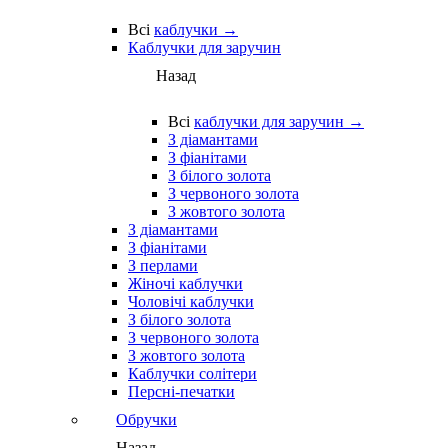
Всі
каблучки →
Каблучки для заручин
Назад
Всі
каблучки для заручин →
З діамантами
З фіанітами
З білого золота
З червоного золота
З жовтого золота
З діамантами
З фіанітами
З перлами
Жіночі каблучки
Чоловічі каблучки
З білого золота
З червоного золота
З жовтого золота
Каблучки солітери
Персні-печатки
Обручки
Назад