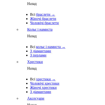
Назад
Всі
браслети →
Жіночі браслети
Чоловічі браслети
Кольє і намиста
Назад
Всі
кольє і намиста →
З діамантами
З перлами
Хрестики
Назад
Всі
хрестики →
Чоловічі хрестики
Жіночі хрестики
З діамантами
Аксесуари
Назад