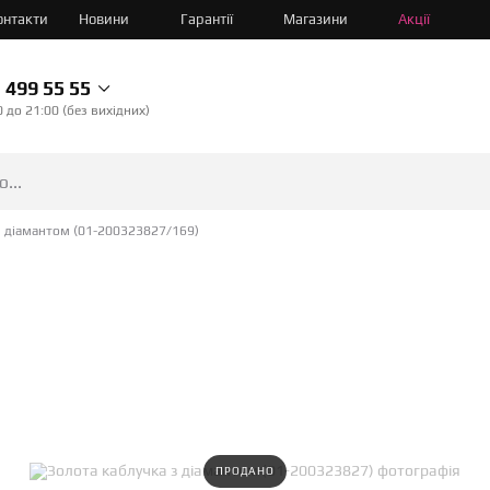
онтакти
Новини
Гарантії
Магазини
Акції
499 55 55
0 до 21:00 (без вихідних)
з діамантом (01-200323827/169)
ПРОДАНО