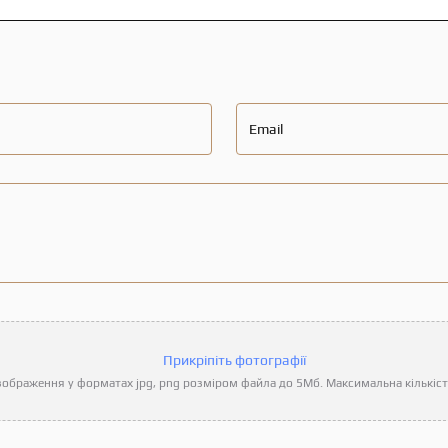
Email
Прикріпіть фотографії
ображення у форматах jpg, png розміром файла до 5Мб. Максимальна кількість