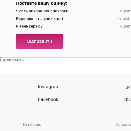
Поставте вашу оцінку:
Якість виконання прикраси
- оціні
Відповідність ціни якості
- оціні
Рівень сервісу
- оціні
Відправити
Ще варіанти
Перейти в каталог →
Instagram
04
Facebook
05
Категорії:
Основна