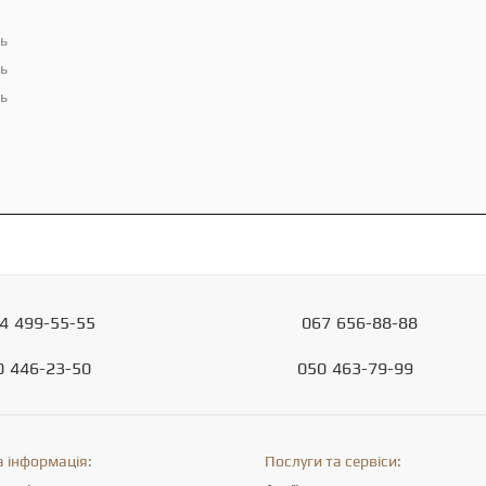
ть
ть
ть
4
499-55-55
067
656-88-88
0
446-23-50
050
463-79-99
 інформація:
Послуги та сервіси: