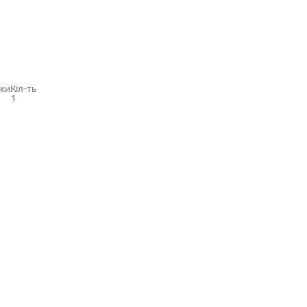
нки
Кіл-ть
1