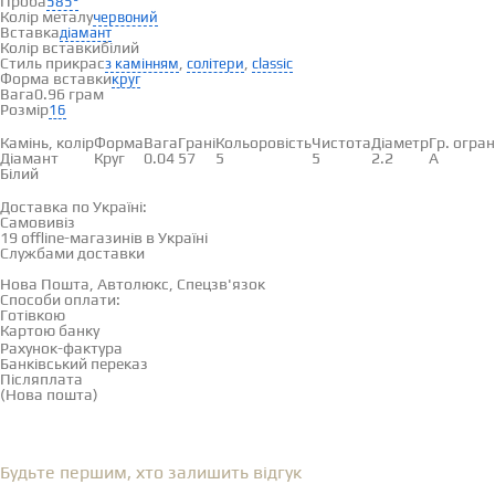
Проба
585°
Колір металу
червоний
Вставка
діамант
Колір вставки
білий
Стиль прикрас
,
,
з камінням
солітери
classic
Форма вставки
круг
Вага
0.96 грам
Розмір
16
Вставки
Камінь, колір
Форма
Вага
Грані
Кольоровість
Чистота
Діаметр
Гр. огра
Діамант
Круг
0.04
57
5
5
2.2
А
Білий
Доставка і оплата
Доставка по Україні:
Самовивіз
Дивитися на карті →
19 offline-магазинів в Україні
Службами доставки
Нова Пошта, Автолюкс, Спецзв'язок
Способи оплати:
Готівкою
Картою банку
Рахунок-фактура
Банківський переказ
Післяплата
(Нова пошта)
Відгуки
(0)
Будьте першим, хто залишить відгук