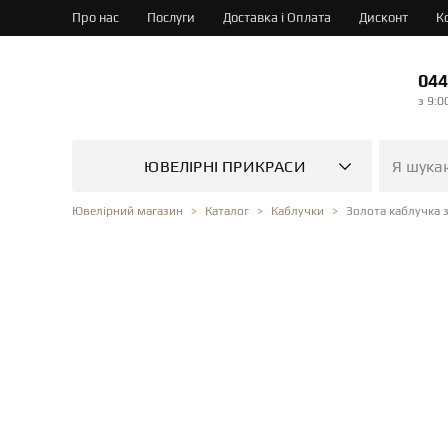
Про нас
Послуги
Доставка і Оплата
Дисконт
К
044
з 9:0
ЮВЕЛІРНІ ПРИКРАСИ
Золота каблучка 
Ювелірний магазин
Каталог
Каблучки