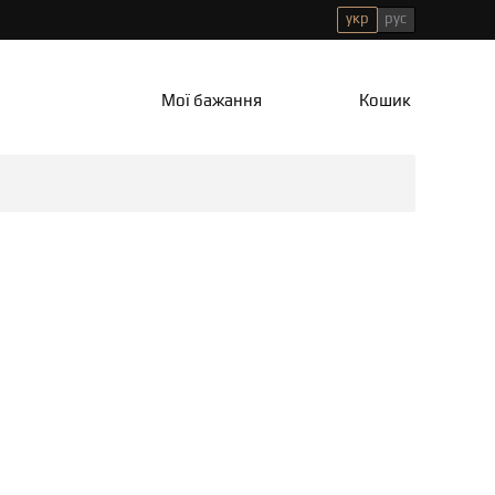
укр
рус
Мої бажання
Кошик