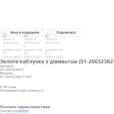
Хочу в подарунок
Поділитися
Золота каблучка з діамантом (01-20032382
Артикул
01-200323827
Модель
01-200323827/169
16
0.96 грам
Визначити розмір
Повідомити про наявність
Основні характеристики
Тип металу
золото