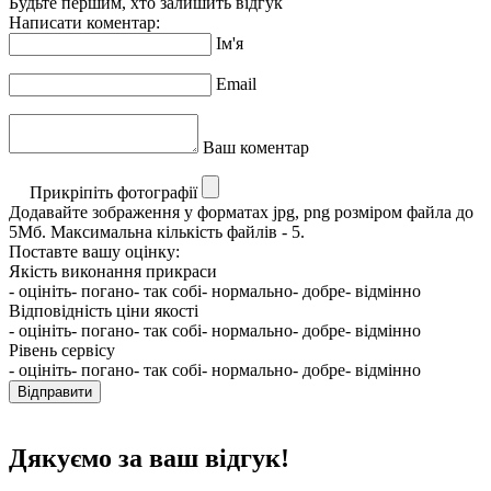
Будьте першим, хто залишить відгук
Написати коментар:
Ім'я
Email
Ваш коментар
Прикріпіть фотографії
Додавайте зображення у форматах jpg, png розміром файла до
5Мб. Максимальна кількість файлів - 5.
Поставте вашу оцінку:
Якість виконання прикраси
- оцініть
- погано
- так собі
- нормально
- добре
- відмінно
Відповідність ціни якості
- оцініть
- погано
- так собі
- нормально
- добре
- відмінно
Рівень сервісу
- оцініть
- погано
- так собі
- нормально
- добре
- відмінно
Відправити
Дякуємо за ваш відгук!