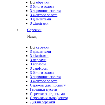
Всі
обручки →
З білого золота
З червоного золота
З жовтого золота
З діамантами
З фіанітами
Сережки
Назад
Всі
сережки →
З діамантами
З фіанітами
З перлами
З топазом
З сапфіром
З білого золота
З червоного золота
З жовтого золота
Сережки для пірсингу
Гвоздики-пусети
Сережки з підвісками
Сережки-кільця (конго)
Дитячі сережки