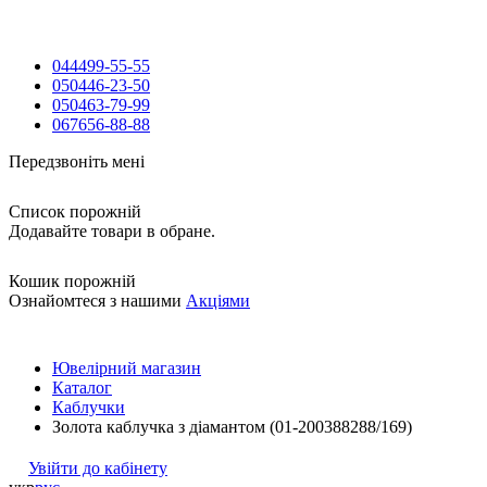
044
499-55-55
050
446-23-50
050
463-79-99
067
656-88-88
Передзвоніть мені
Список порожній
Додавайте товари в обране.
Кошик порожній
Ознайомтеся з нашими
Акціями
Ювелірний магазин
Каталог
Каблучки
Золота каблучка з діамантом (01-200388288/169)
Увійти до кабінету