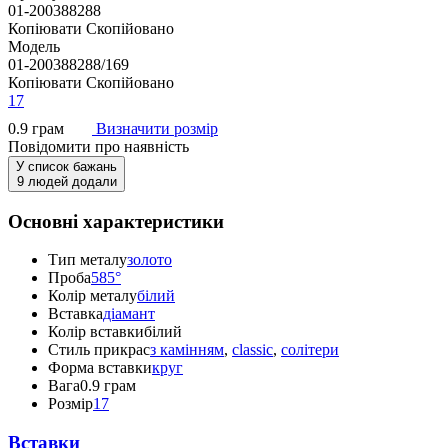
01-200388288
Копіювати
Скопійовано
Модель
01-200388288/169
Копіювати
Скопійовано
17
0.9 грам
Визначити розмір
Повідомити про наявність
У список бажань
9 людей додали
Основні характеристики
Тип металу
золото
Проба
585°
Колір металу
білий
Вставка
діамант
Колір вставки
білий
Стиль прикрас
з камінням
,
classic
,
солітери
Форма вставки
круг
Вага
0.9 грам
Розмір
17
Вставки