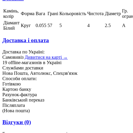
Камінь,
Гр.
Форма
Вага
Грані
Кольоровість
Чистота
Діаметр
колір
огра
Діамант
Круг
0.055
57
5
4
2.5
А
Білий
Доставка і оплата
Доставка по Україні:
Самовивіз
Дивитися на карті →
19 offline-магазинів в Україні
Службами доставки
Нова Пошта, Автолюкс, Спецзв'язок
Способи оплати:
Готівкою
Картою банку
Рахунок-фактура
Банківський переказ
Післяплата
(Нова пошта)
Відгуки
(0)