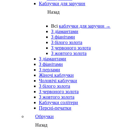
Каблучки для заручин
Назад
Всі
каблучки для заручин →
З діамантами
З фіанітами
З білого золота
З червоного золота
З жовтого золота
З діамантами
З фіанітами
З перлами
Жіночі каблучки
Чоловічі каблучки
З білого золота
З червоного золота
З жовтого золота
Каблучки солітери
Персні-печатки
Обручки
Назад