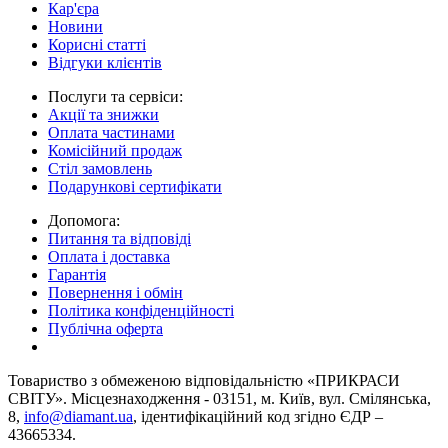
Кар'єра
Новини
Корисні статті
Відгуки клієнтів
Послуги та сервіси:
Акції та знижки
Оплата частинами
Комісійний продаж
Стіл замовлень
Подарункові сертифікати
Допомога:
Питання та відповіді
Оплата і доставка
Гарантія
Повернення і обмін
Політика конфіденційності
Публічна оферта
Товариство з обмеженою вiдповiдальнiстю «ПРИКРАСИ
СВІТУ». Місцезнаходження - 03151, м. Київ, вул. Смілянська,
8,
info@diamant.ua
, ідентифікаційний код згідно ЄДР –
43665334.