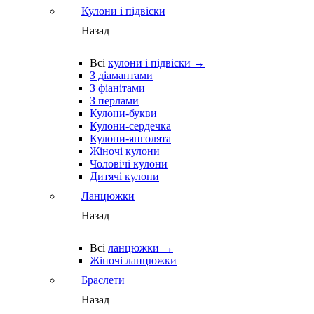
Кулони і підвіски
Назад
Всі
кулони і підвіски →
З діамантами
З фіанітами
З перлами
Кулони-букви
Кулони-сердечка
Кулони-янголята
Жіночі кулони
Чоловічі кулони
Дитячі кулони
Ланцюжки
Назад
Всі
ланцюжки →
Жіночі ланцюжки
Браслети
Назад