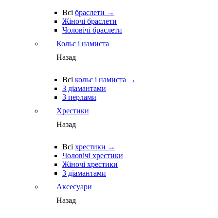
Всі
браслети →
Жіночі браслети
Чоловічі браслети
Кольє і намиста
Назад
Всі
кольє і намиста →
З діамантами
З перлами
Хрестики
Назад
Всі
хрестики →
Чоловічі хрестики
Жіночі хрестики
З діамантами
Аксесуари
Назад