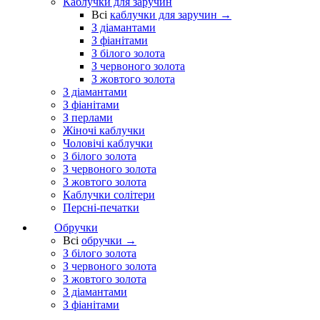
Каблучки для заручин
Всі
каблучки для заручин →
З діамантами
З фіанітами
З білого золота
З червоного золота
З жовтого золота
З діамантами
З фіанітами
З перлами
Жіночі каблучки
Чоловічі каблучки
З білого золота
З червоного золота
З жовтого золота
Каблучки солітери
Персні-печатки
Обручки
Всі
обручки →
З білого золота
З червоного золота
З жовтого золота
З діамантами
З фіанітами