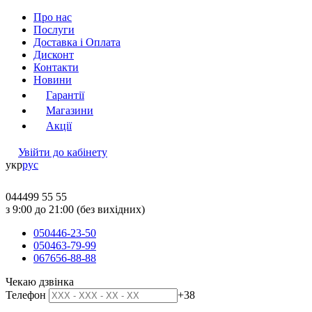
Про нас
Послуги
Доставка і Оплата
Дисконт
Контакти
Новини
Гарантії
Магазини
Акції
Увійти до кабінету
укр
рус
044
499 55 55
з 9:00 до 21:00 (без вихідних)
050
446-23-50
050
463-79-99
067
656-88-88
Чекаю дзвінка
Телефон
+38