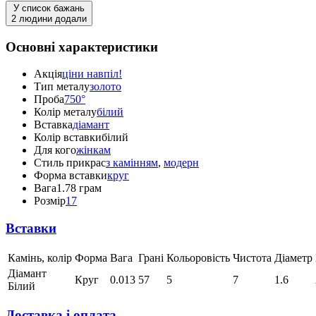
У список бажань
2 людини додали
Основні характеристики
Акція
ціни навпіл!
Тип металу
золото
Проба
750°
Колір металу
білий
Вставка
діамант
Колір вставки
білий
Для кого
жінкам
Стиль прикрас
з камінням
,
модерн
Форма вставки
круг
Вага
1.78 грам
Розмір
17
Вставки
Камінь, колір
Форма
Вага
Грані
Кольоровість
Чистота
Діаметр
Діамант
Круг
0.013
57
5
7
1.6
Білий
Доставка і оплата