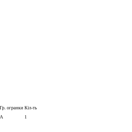
Гр. огранки
Кіл-ть
А
1