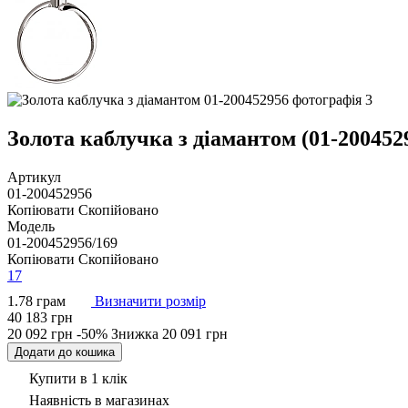
Золота каблучка з діамантом (01-200452
Артикул
01-200452956
Копіювати
Скопійовано
Модель
01-200452956/169
Копіювати
Скопійовано
17
1.78 грам
Визначити розмір
40 183 грн
20 092 грн
-50%
Знижка
20 091 грн
Додати до кошика
Купити в 1 клік
Наявність
в магазинах