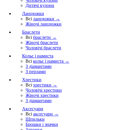
Чоловічі кулони
Дитячі кулони
Ланцюжки
Всі
ланцюжки →
Жіночі ланцюжки
Браслети
Всі
браслети →
Жіночі браслети
Чоловічі браслети
Кольє і намиста
Всі
кольє і намиста →
З діамантами
З перлами
Хрестики
Всі
хрестики →
Чоловічі хрестики
Жіночі хрестики
З діамантами
Аксесуари
Всі
аксесуари →
Шпильки
Брошки і значки
Запонки