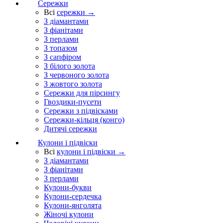
Сережки
Всі
сережки →
З діамантами
З фіанітами
З перлами
З топазом
З сапфіром
З білого золота
З червоного золота
З жовтого золота
Сережки для пірсингу
Гвоздики-пусети
Сережки з підвісками
Сережки-кільця (конго)
Дитячі сережки
Кулони і підвіски
Всі
кулони і підвіски →
З діамантами
З фіанітами
З перлами
Кулони-букви
Кулони-сердечка
Кулони-янголята
Жіночі кулони