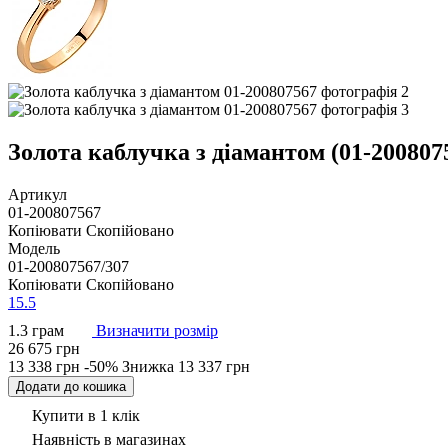
Золота каблучка з діамантом (01-200807
Артикул
01-200807567
Копіювати
Скопійовано
Модель
01-200807567/307
Копіювати
Скопійовано
15.5
1.3 грам
Визначити розмір
26 675 грн
13 338 грн
-50%
Знижка
13 337 грн
Додати до кошика
Купити в 1 клік
Наявність
в магазинах