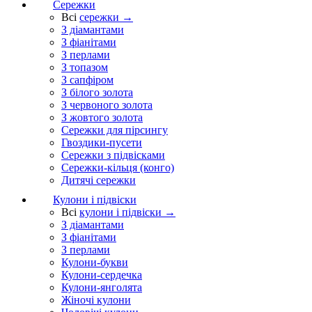
Сережки
Всі
сережки →
З діамантами
З фіанітами
З перлами
З топазом
З сапфіром
З білого золота
З червоного золота
З жовтого золота
Сережки для пірсингу
Гвоздики-пусети
Сережки з підвісками
Сережки-кільця (конго)
Дитячі сережки
Кулони і підвіски
Всі
кулони і підвіски →
З діамантами
З фіанітами
З перлами
Кулони-букви
Кулони-сердечка
Кулони-янголята
Жіночі кулони