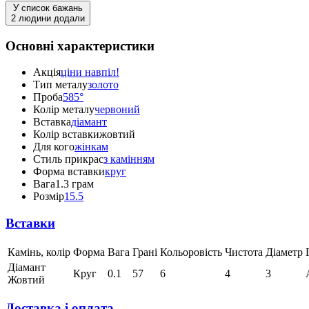
У список бажань
2 людини додали
Основні характеристики
Акція
ціни навпіл!
Тип металу
золото
Проба
585°
Колір металу
червоний
Вставка
діамант
Колір вставки
жовтий
Для кого
жінкам
Стиль прикрас
з камінням
Форма вставки
круг
Вага
1.3 грам
Розмір
15.5
Вставки
Камінь, колір
Форма
Вага
Грані
Кольоровість
Чистота
Діаметр
Діамант
Круг
0.1
57
6
4
3
Жовтий
Доставка і оплата