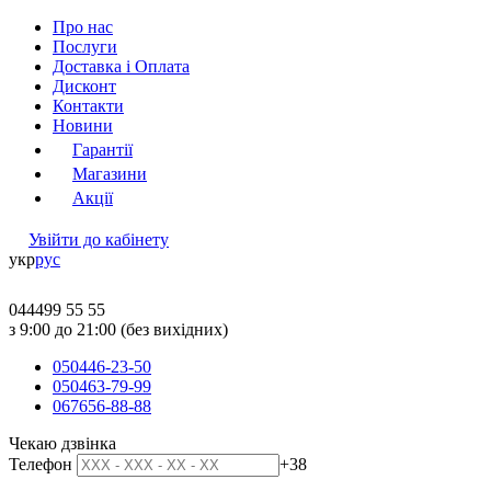
Про нас
Послуги
Доставка і Оплата
Дисконт
Контакти
Новини
Гарантії
Магазини
Акції
Увійти до кабінету
укр
рус
044
499 55 55
з 9:00 до 21:00 (без вихідних)
050
446-23-50
050
463-79-99
067
656-88-88
Чекаю дзвінка
Телефон
+38