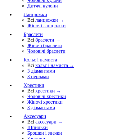
Чоловічі кулони
Дитячі кулони
Ланцюжки
Всі
ланцюжки →
Жіночі ланцюжки
Браслети
Всі
браслети →
Жіночі браслети
Чоловічі браслети
Кольє і намиста
Всі
кольє і намиста →
З діамантами
З перлами
Хрестики
Всі
хрестики →
Чоловічі хрестики
Жіночі хрестики
З діамантами
Аксесуари
Всі
аксесуари →
Шпильки
Брошки і значки
Запонки