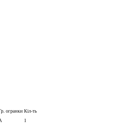
Гр. огранки
Кіл-ть
А
1