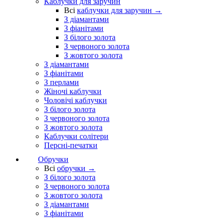
Каблучки для заручин
Всі
каблучки для заручин →
З діамантами
З фіанітами
З білого золота
З червоного золота
З жовтого золота
З діамантами
З фіанітами
З перлами
Жіночі каблучки
Чоловічі каблучки
З білого золота
З червоного золота
З жовтого золота
Каблучки солітери
Персні-печатки
Обручки
Всі
обручки →
З білого золота
З червоного золота
З жовтого золота
З діамантами
З фіанітами